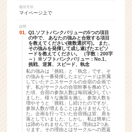
か
提出方法
ら
マイページ上で
ス
カ
ウ
設問
01.
Q1.ソフトバンクバリューの5つの項目
ト
の中で、 あなたの強みと合致する項目
が
を教えてください(複数選択可)。 また、
届
その強みを発揮して成し遂げたエピソ
く
ードを教えてください。 （字数：200字
就
～）※ソフトバンクバリュー：No.1、
活
挑戦、逆算、スピード、執念
サ
私の強みは「挑戦」と「執念」です。そ
イ
の強みを一番発揮したエピソードは所属
していたテニスサークルの合宿の企画で
ト
す。私がサークルの合宿幹事を務めてい
チ
た頃、合宿の参加人数は毎回減少してい
ア
ました。様々な施策を施し、参加人数を
キ
増やそうと「挑戦」し続けたのですが、
ャ
参加人数が増えることはありませんでし
リ
た。企画を行っていた合宿係は皆、肩を
落としていました。しかし、私は簡単に
ア
は諦められませんでした。理由は2つあ
（C
ります。その理由とはサークルへの恩返
h