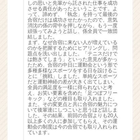
しの思いと先輩から託された仕事を成功
e
させる責任があったということです。よ
e
って、諦めず、「執念」を持って最後の
r
合宿だけは成功させたかったので、意気
消沈の係の背中を押しながら、もう一度
C
頑張ってみようと話し、係全員で一致団
a
結しました。
r
まず、なぜ合宿に来ない人が増えている
e
のかを把握するためにヒアリングし、問
e
題点を洗い出しました。「テニスだけで
r）
は飽きてしまう」といった意見が多かっ
たため、合宿の中日に運動会という形で
多種多様なスポーツをする日を設けるこ
とに「挑戦」しました。単純なスポーツ
だと運動神経の差が大きく出てしまい、
全員の満足度を一様に得られないと考
え、お笑い要素を含めた「足つぼフリー
キック」などの種目も取り入れました。
また、その変更点と共に合宿の魅力につ
いて後輩達にしつこいと思うほど話しま
した。その結果、前回の合宿よりも20人
以上多くの人に参加してもらえ、その運
動会の制度は今の合宿でも取り入れられ
ています。