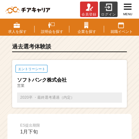
MENU
会員登録
ログイン
E
S・
選
求人を
探す
説明会を
探す
企業を
探す
就職
イベント
考
体
過去選考体験談
験
談
一
覧
エントリーシート
|
ソフトバンク株式会社
ベ
営業
ン
チ
2020卒 ・最終選考通過（内定）
ャ
ー・
成
長
ES提出期限
企
1月下旬
業