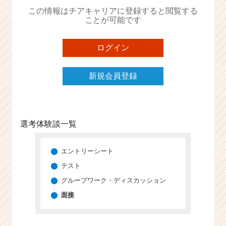
か
この情報はチアキャリアに登録すると閲覧する
ら
ことが可能です
ス
カ
ウ
ログイン
ト
が
新規会員登録
届
く
就
活
サ
選考体験談一覧
イ
ト
チ
エントリーシート
ア
テスト
キ
グループワーク・ディスカッション
ャ
リ
面接
ア
（C
h