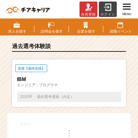
MENU
会員登録
ログイン
E
S・
選
求人を
探す
説明会を
探す
企業を
探す
就職
イベント
考
体
過去選考体験談
験
談
一
覧
面接【最終面接】
|
IBM
ベ
エンジニア・プログラマ
ン
チ
2020卒 ・最終選考通過（内定）
ャ
ー・
成
長
面接名
企
・
業
・
・