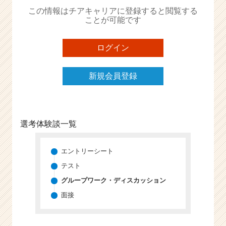
か
この情報はチアキャリアに登録すると閲覧する
ら
ことが可能です
ス
カ
ウ
ログイン
ト
が
新規会員登録
届
く
就
活
サ
選考体験談一覧
イ
ト
チ
エントリーシート
ア
テスト
キ
グループワーク・ディスカッション
ャ
リ
面接
ア
（C
h