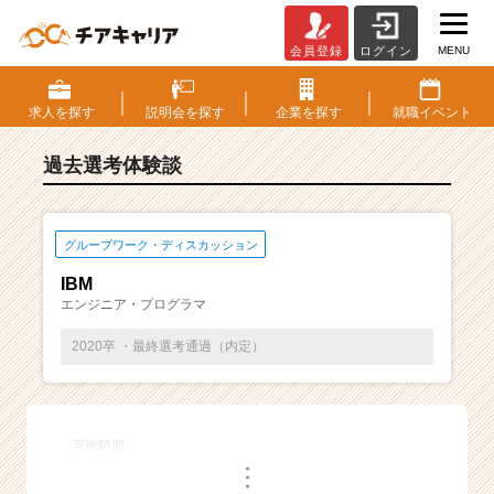
MENU
会員登録
ログイン
E
S・
選
求人を
探す
説明会を
探す
企業を
探す
就職
イベント
考
体
過去選考体験談
験
談
一
覧
グループワーク・ディスカッション
|
IBM
ベ
エンジニア・プログラマ
ン
チ
2020卒 ・最終選考通過（内定）
ャ
ー・
成
長
実施時期
企
・
業
・
・