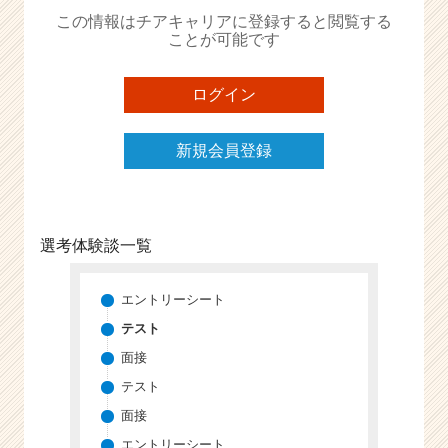
か
この情報はチアキャリアに登録すると閲覧する
ら
ことが可能です
ス
カ
ウ
ログイン
ト
が
新規会員登録
届
く
就
活
サ
選考体験談一覧
イ
ト
チ
エントリーシート
ア
テスト
キ
面接
ャ
リ
テスト
ア
面接
（C
エントリーシート
h