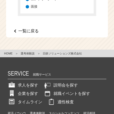
e
面接
e
r
C
a
一覧に戻る
r
e
e
r）
HOME
＞
選考体験談
＞
日鉄ソリューションズ株式会社
SERVICE
就職サービス
求人を探す
説明会を探す
企業を探す
就職イベントを探す
タイムライン
適性検査
就活ノウハウ
選考体験談
スペシャルコンテンツ
就活相談