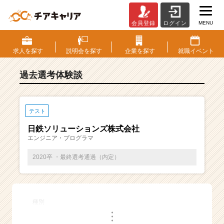
MENU
会員登録
ログイン
E
S・
選
求人を
探す
説明会を
探す
企業を
探す
就職
イベント
考
体
過去選考体験談
験
談
一
覧
テスト
|
日鉄ソリューションズ株式会社
ベ
エンジニア・プログラマ
ン
チ
2020卒 ・最終選考通過（内定）
ャ
ー・
成
長
種別
企
・
業
・
・