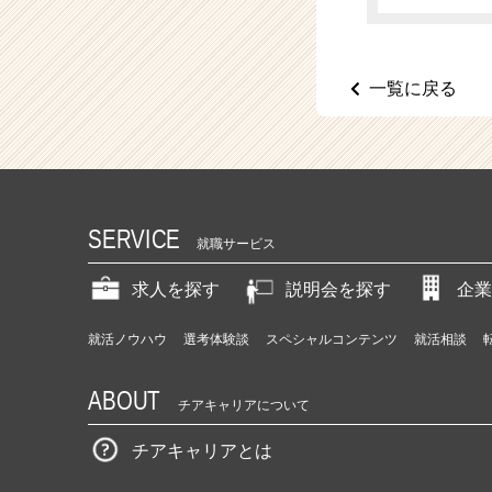
（C
h
e
e
一覧に戻る
r
C
a
r
e
e
SERVICE
r）
就職サービス
求人を探す
説明会を探す
企業
就活ノウハウ
選考体験談
スペシャルコンテンツ
就活相談
ABOUT
チアキャリアについて
チアキャリアとは