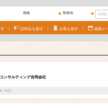
探す
説明会を
探す
企業を
探す
就職
イ
コンサルティング合同会社
通過（内定）