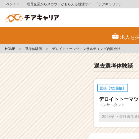
ベンチャー・成長企業からスカウトがもらえる就活サイト「チアキャリア」
E
S・
求人を
選
考
HOME
＞
選考体験談
＞
デロイトトーマツコンサルティング合同会社
体
験
談
過去選考体験談
一
覧
|
面接【3次面接】
ベ
ン
デロイトトーマツ
チ
コンサルタント
ャ
ー・
2023卒 ・最終選考
成
長
企