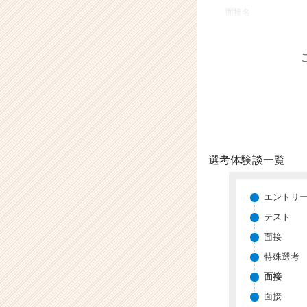
業
面接名
か
ら
ス
カ
ウ
ト
が
届
く
就
選考体験談一覧
活
サ
イ
エントリ
ト
テスト
チ
面接
ア
キ
特殊選考
ャ
面接
リ
ア
面接