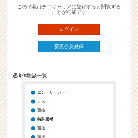
か
この情報はチアキャリアに登録すると閲覧する
ら
ことが可能です
ス
カ
ウ
ログイン
ト
が
新規会員登録
届
く
就
活
サ
選考体験談一覧
イ
ト
チ
エントリーシート
ア
テスト
キ
面接
ャ
リ
特殊選考
ア
面接
（C
面接
h