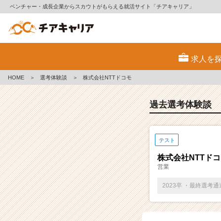
ベンチャー・成長企業からスカウトがもらえる就活サイト「チアキャリア」
E
S・
求人を
選
考
HOME
＞
選考体験談
＞
株式会社NTTドコモ
体
験
談
過去選考体験談
一
覧
|
テスト
ベ
ン
株式会社NTTド
チ
営業
ャ
ー・
2023卒 ・最終選考
成
長
企