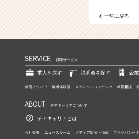
（C
h
e
一覧に戻る
e
r
C
a
r
e
SERVICE
e
就職サービス
r）
求人を探す
説明会を探す
企業
就活ノウハウ
選考体験談
スペシャルコンテンツ
就活相談
ABOUT
チアキャリアについて
チアキャリアとは
会社概要
ニュースルーム
メディア出演・掲載
プライバシー