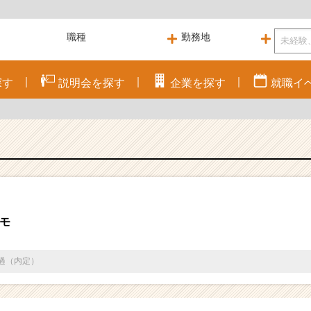
探す
説明会を
探す
企業を
探す
就職
イ
コモ
通過（内定）