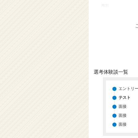
業
種別
か
ら
ス
カ
ウ
ト
が
届
く
就
選考体験談一覧
活
サ
イ
エントリ
ト
テスト
チ
面接
ア
キ
面接
ャ
面接
リ
ア