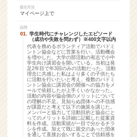
か
提出方法
ら
マイページ上で
ス
カ
ウ
設問
01.
学生時代にチャレンジしたエピソード
ト
（成功や失敗を問わず）※400文字以内
が
代表を務めるボランティア活動でバドミ
届
ントン協会などに営業を行い、活動機会
く
を増やした。大学の部活動の有志で小中
就
学生向け講習会を開いている。当初は発
活
足2年目で年3回のみの活動だった。活動
サ
理念に共感した私はより多くの子供たち
イ
に活動を行いたいと考え、複数のバドミ
ントン協会に講習会の開催への協力をメ
ト
ールで依頼したが上手くいかなかった。
チ
活動の内容や協会側のメリットについて
ア
の理解の不足。見知らぬ団体への不信感
キ
が課題だと考えて以下の施策を講じた。
ャ
メンバーと協力して活動目的と協会にと
リ
ってのメリットを詳細に記載した提案資
料を作成。活動実績が一目で分かるチラ
ア
シを作成。加えて既に親交のあった団体
（C
を通して直接お会いすることで信頼感を
h