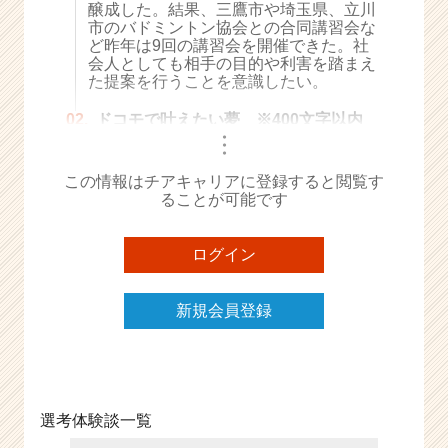
醸成した。結果、三鷹市や埼玉県、立川
e
市のバドミントン協会との合同講習会な
e
ど昨年は9回の講習会を開催できた。社
r
会人としても相手の目的や利害を踏まえ
た提案を行うことを意識したい。
C
a
02.
ドコモで叶えたい夢 ※400文字以内
r
・
e
・
・
e
この情報はチアキャリアに登録すると閲覧す
r）
ることが可能です
ログイン
新規会員登録
選考体験談一覧