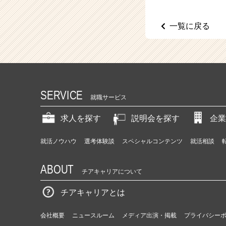
（C
h
e
一覧に戻る
e
r
C
a
r
e
SERVICE
e
就職サービス
r）
求人を探す
説明会を探す
企業
就活ノウハウ
選考体験談
スペシャルコンテンツ
就活相談
ABOUT
チアキャリアについて
チアキャリアとは
会社概要
ニュースルーム
メディア出演・掲載
プライバシー