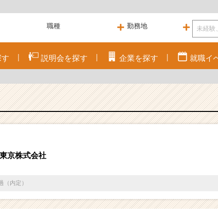
探す
説明会を
探す
企業を
探す
就職
イ
東京株式会社
通過（内定）