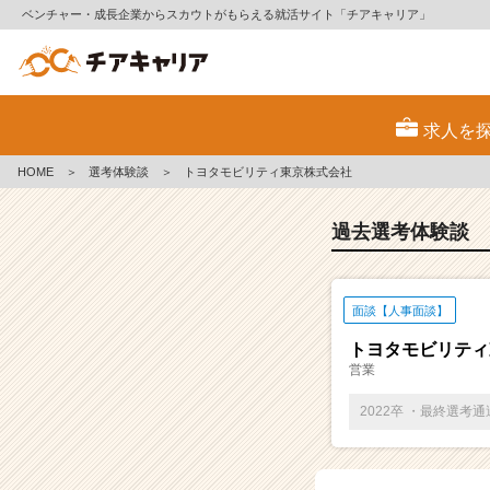
ベンチャー・成長企業からスカウトがもらえる就活サイト「チアキャリア」
E
S・
求人を
選
考
HOME
＞
選考体験談
＞
トヨタモビリティ東京株式会社
体
験
談
過去選考体験談
一
覧
|
面談【人事面談】
ベ
ン
トヨタモビリティ
チ
営業
ャ
ー・
2022卒 ・最終選考
成
長
企