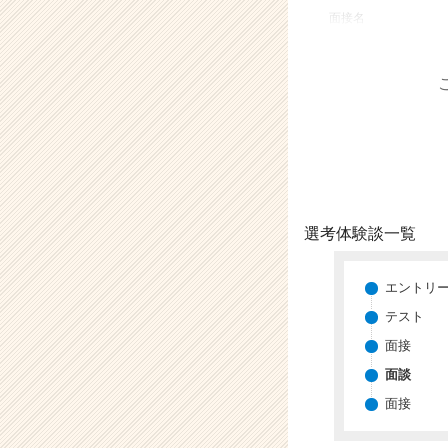
業
面接名
か
ら
ス
カ
ウ
ト
が
届
く
就
選考体験談一覧
活
サ
イ
エントリ
ト
テスト
チ
面接
ア
キ
面談
ャ
面接
リ
ア