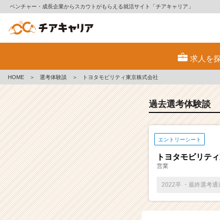
ベンチャー・成長企業からスカウトがもらえる就活サイト「チアキャリア」
E
S・
求人を
選
考
HOME
＞
選考体験談
＞
トヨタモビリティ東京株式会社
体
験
談
過去選考体験談
一
覧
|
エントリーシート
ベ
ン
トヨタモビリティ
チ
営業
ャ
ー・
2022卒 ・最終選考
成
長
企