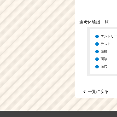
（C
h
e
e
選考体験談一覧
r
C
a
エントリ
r
テスト
e
e
面接
r）
面談
面接
一覧に戻る