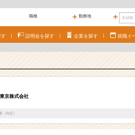
探す
説明会を
探す
企業を
探す
就職
イ
東京株式会社
通過（内定）