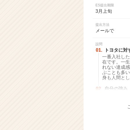
業
ES提出期限
か
3月上旬
ら
ス
提出方法
カ
メールで
ウ
ト
設問
が
01.
トヨタに対
届
一番入社した
く
在です。一生
就
れない達成感
活
ぶことも多い
サ
身も人間とし
イ
ト
02.
自分の強み
チ
ア
キ
ャ
リ
ア