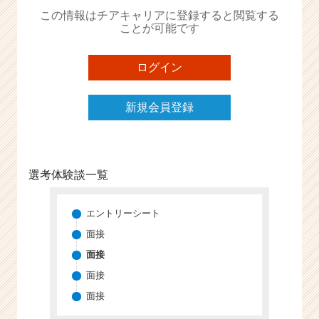
か
この情報はチアキャリアに登録すると閲覧する
ら
ことが可能です
ス
カ
ウ
ログイン
ト
が
新規会員登録
届
く
就
活
サ
選考体験談一覧
イ
ト
チ
エントリーシート
ア
面接
キ
面接
ャ
リ
面接
ア
面接
（C
h