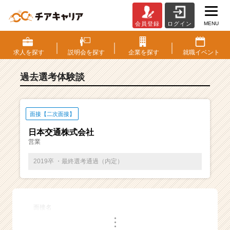
MENU
会員登録
ログイン
E
S・
選
求人を
探す
説明会を
探す
企業を
探す
就職
イベント
考
体
過去選考体験談
験
談
一
覧
面接【二次面接】
|
日本交通株式会社
ベ
営業
ン
チ
2019卒 ・最終選考通過（内定）
ャ
ー・
成
長
面接名
企
・
業
・
・