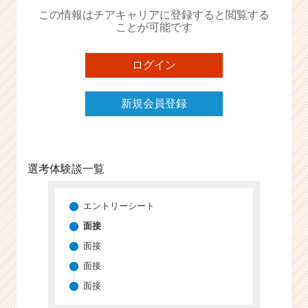
か
この情報はチアキャリアに登録すると閲覧する
ら
ことが可能です
ス
カ
ウ
ログイン
ト
が
新規会員登録
届
く
就
活
サ
選考体験談一覧
イ
ト
チ
エントリーシート
ア
面接
キ
面接
ャ
リ
面接
ア
面接
（C
h