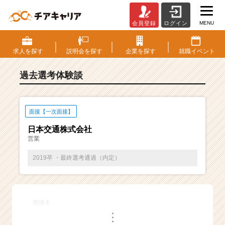
MENU
会員登録
ログイン
E
S・
選
求人を
探す
説明会を
探す
企業を
探す
就職
イベント
考
体
過去選考体験談
験
談
一
覧
面接【一次面接】
|
日本交通株式会社
ベ
営業
ン
チ
2019卒 ・最終選考通過（内定）
ャ
ー・
成
長
面接名
企
・
業
・
・