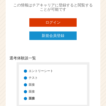
か
この情報はチアキャリアに登録すると閲覧する
ら
ことが可能です
ス
カ
ウ
ログイン
ト
が
新規会員登録
届
く
就
活
サ
選考体験談一覧
イ
ト
チ
エントリーシート
ア
テスト
キ
面接
ャ
リ
面接
ア
面接
（C
h