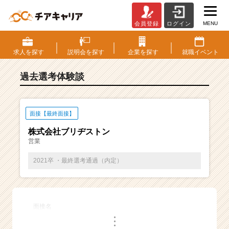
MENU
会員登録
ログイン
E
S・
選
求人を
探す
説明会を
探す
企業を
探す
就職
イベント
考
体
過去選考体験談
験
談
一
覧
面接【最終面接】
|
株式会社ブリヂストン
ベ
営業
ン
チ
2021卒 ・最終選考通過（内定）
ャ
ー・
成
長
面接名
企
・
業
・
・