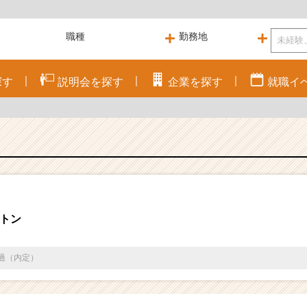
探す
説明会を
探す
企業を
探す
就職
イ
トン
通過（内定）