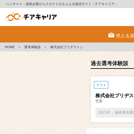
ベンチャー・成長企業からスカウトがもらえる就活サイト「チアキャリア」
E
S・
求人を
選
考
HOME
＞
選考体験談
＞
株式会社ブリヂストン
体
験
談
過去選考体験談
一
覧
|
テスト
ベ
ン
株式会社ブリヂス
チ
営業
ャ
ー・
2021卒 ・最終選考
成
長
企