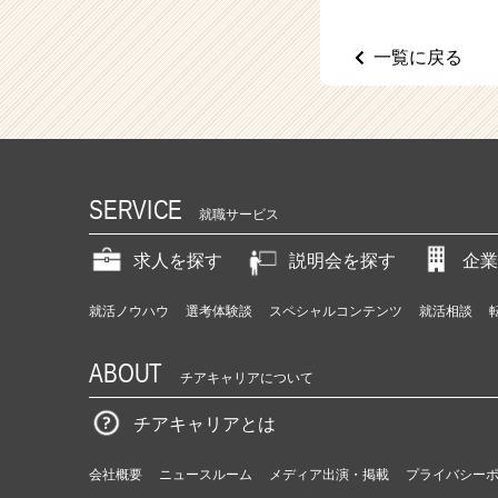
（C
h
e
一覧に戻る
e
r
C
a
r
e
SERVICE
e
就職サービス
r）
求人を探す
説明会を探す
企業
就活ノウハウ
選考体験談
スペシャルコンテンツ
就活相談
ABOUT
チアキャリアについて
チアキャリアとは
会社概要
ニュースルーム
メディア出演・掲載
プライバシー