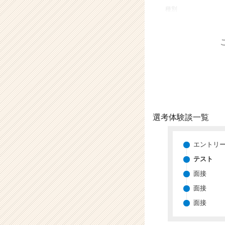
業
種別
か
ら
ス
カ
ウ
ト
が
届
く
就
選考体験談一覧
活
サ
イ
エントリ
ト
テスト
チ
面接
ア
キ
面接
ャ
面接
リ
ア