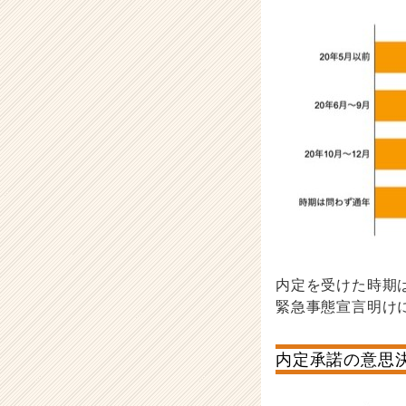
就
活
サ
イ
ト
チ
ア
キ
ャ
リ
ア
（C
h
e
e
内定を受けた時期は
r
緊急事態宣言明け
C
a
内定承諾の意思
r
e
e