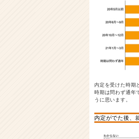
r）
内定を受けた時期と
時期は問わず通年
うに思います。
内定がでた後、就