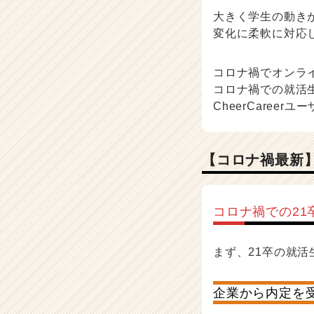
ウ
大きく学生の動き
記
事
変化に柔軟に対応
|
ベ
コロナ禍でオンラ
ン
コロナ禍での就活生
チ
ャ
CheerCare
ー・
成
長
【コロナ禍最新
企
業
か
ら
コロナ禍での21
ス
カ
まず、21卒の就
ウ
ト
が
企業から内定を受
届
く