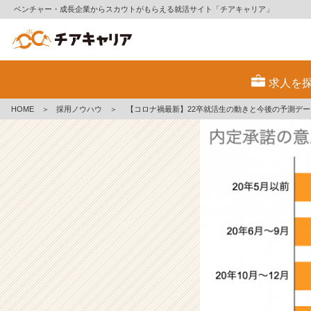
ベンチャー・成長企業からスカウトがもらえる就活サイト「チアキャリア」
【コ
ロ
求人を
ナ
禍
HOME
＞
採用ノウハウ
＞
【コロナ禍最新】22卒就活生の動きと今後の予測デー
最
新】
2
2
卒
就
活
生
の
動
き
と
今
後