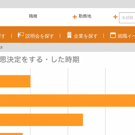
探す
説明会を
探す
企業を
探す
就職
イ
タ