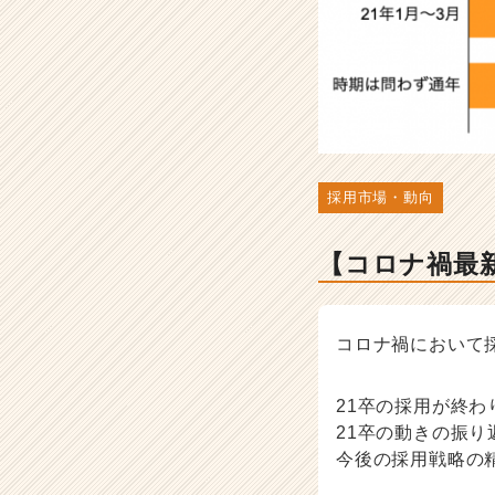
の
予
測
デ
ー
タ
-
人
事・
採用市場・動向
採
用
【コロナ禍最
担
当
者
向
コロナ禍において
け
採
21卒の採用が終わ
用
ノ
21卒の動きの振り
ウ
今後の採用戦略の
ハ