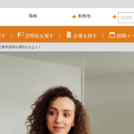
探す
説明会を
探す
企業を
探す
就職
イ
で新卒採用を成功させよう！