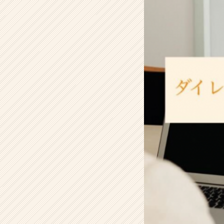
ー
ビ
ス
で
新
卒
採
用
を
成
功
さ
せ
よ
う！
-
人
事・
採
用
担