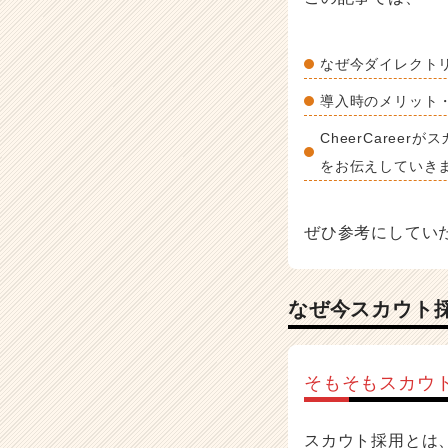
か
ら
ス
なぜ今ダイレクト
カ
導入時のメリット
ウ
ト
CheerCaree
が
届
をお伝えしていき
く
就
活
ぜひ参考にしてい
サ
イ
ト
なぜ今スカウト
チ
ア
キ
ャ
そもそもスカウ
リ
ア
（C
スカウト採用とは