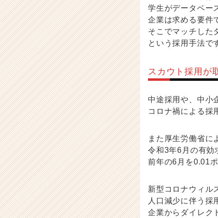
h
学生がデータベー
e
企業は求める要件
e
そこでマッチした
r
という採用手法で
C
a
r
スカウト採用が
e
e
r）
中途採用や、中小
コロナ禍による採
また厚生労働省に
令和3年6月の有効求
前年の6月を0.0
新型コロナウィル
人口減少に伴う採
企業からダイレク