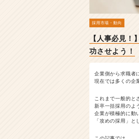
当
者
向
け
採用市場・動向
採
用
【人事必見！
ノ
ウ
功させよう！
ハ
ウ
記
事
企業側から求職者
|
現在では多くの企
ベ
ン
これまで一般的と
チ
ャ
新卒一括採用のよ
ー・
企業が積極的に動
成
「攻めの採用」と
長
企
業
この記事では、