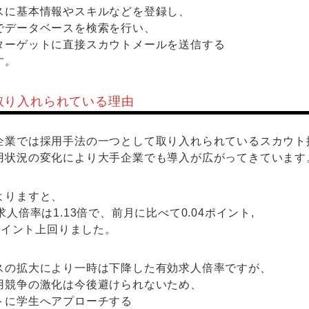
スに基本情報やスキルなどを登録し、
でデータベースを検索を行い、
ターゲットに直接スカウトメールを送信する
す。
取り入れられている理由
企業では採用手法の一つとして取り入れられているスカウト
用状況の変化により大手企業でも導入が広がってきています
よりますと、
人倍率は1.13倍で、前月に比べて0.04ポイント,
1ポイント上回りました。
スの拡大により一時は下降した有効求人倍率ですが、
用競争の激化は今後避けられないため、
トに学生へアプローチする