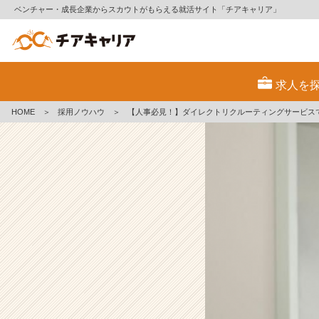
ベンチャー・成長企業からスカウトがもらえる就活サイト「チアキャリア」
【人
事
求人を
必
見！】
HOME
＞
採用ノウハウ
＞
【人事必見！】ダイレクトリクルーティングサービス
ダ
イ
レ
ク
ト
リ
ク
ル
ー
テ
ィ
ン
グ
サ