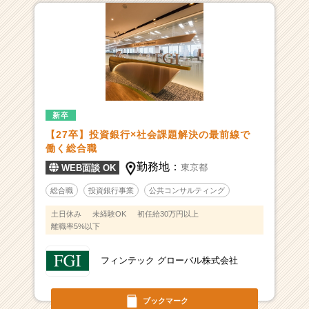
新卒
【27卒】投資銀行×社会課題解決の最前線で
働く総合職
勤務地：
東京都
WEB面談 OK
総合職
投資銀行事業
公共コンサルティング
土日休み
未経験OK
初任給30万円以上
離職率5%以下
フィンテック グローバル株式会社
ブックマーク