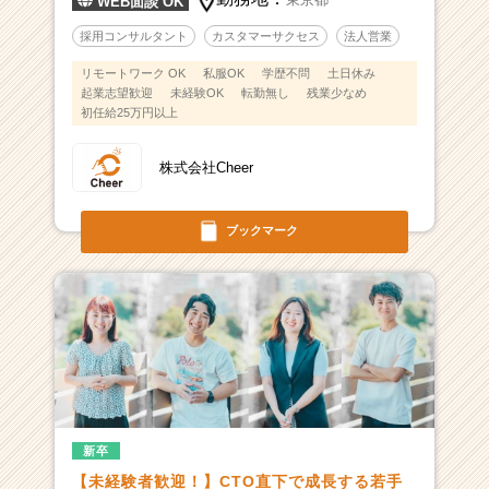
WEB面談 OK
採用コンサルタント
カスタマーサクセス
法人営業
リモートワーク OK
私服OK
学歴不問
土日休み
起業志望歓迎
未経験OK
転勤無し
残業少なめ
初任給25万円以上
株式会社Cheer
ブックマーク
新卒
【未経験者歓迎！】CTO直下で成長する若手