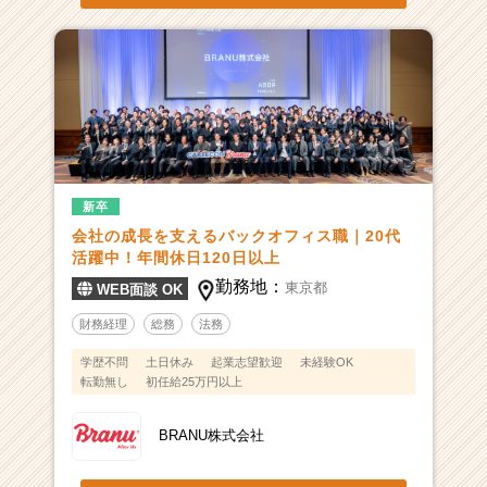
新卒
会社の成長を支えるバックオフィス職｜20代
活躍中！年間休日120日以上
勤務地：
東京都
WEB面談 OK
財務経理
総務
法務
学歴不問
土日休み
起業志望歓迎
未経験OK
転勤無し
初任給25万円以上
BRANU株式会社