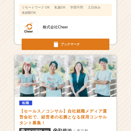
リモートワーク OK
私服OK
学歴不問
土日休み
未経験OK
株式会社Cheer
ブックマーク
転職
【セールス／コンサル】自社就職メディア運
営会社で、経営者の右腕となる採用コンサル
タント募集！
勤務地：
東京都