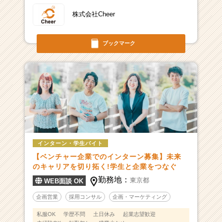
株式会社Cheer
ブックマーク
インターン・学生バイト
【ベンチャー企業でのインターン募集】未来
のキャリアを切り拓く!学生と企業をつなぐ
勤務地：
東京都
WEB面談 OK
企画営業
採用コンサル
企画・マーケティング
私服OK
学歴不問
土日休み
起業志望歓迎