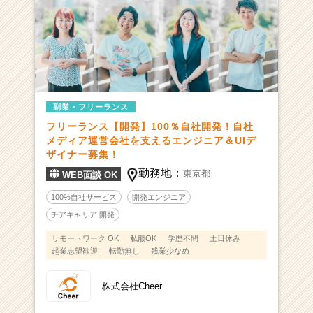
副業・フリーランス
フリーランス【開発】100％自社開発！自社
メディア運営会社を支えるエンジニア＆UIデ
ザイナー募集！
勤務地：
東京都
WEB面談 OK
100%自社サービス
開発エンジニア
チアキャリア 開発
リモートワーク OK
私服OK
学歴不問
土日休み
起業志望歓迎
転勤無し
残業少なめ
株式会社Cheer