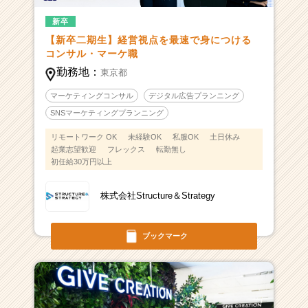
新卒
【新卒二期生】経営視点を最速で身につける
コンサル・マーケ職
勤務地：
東京都
マーケティングコンサル
デジタル広告プランニング
SNSマーケティングプランニング
リモートワーク OK
未経験OK
私服OK
土日休み
起業志望歓迎
フレックス
転勤無し
初任給30万円以上
株式会社Structure＆Strategy
ブックマーク