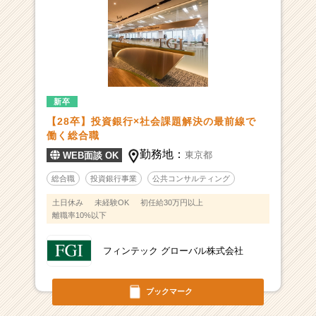
新卒
【28卒】投資銀行×社会課題解決の最前線で
働く総合職
勤務地：
東京都
WEB面談 OK
総合職
投資銀行事業
公共コンサルティング
土日休み
未経験OK
初任給30万円以上
離職率10%以下
フィンテック グローバル株式会社
ブックマーク