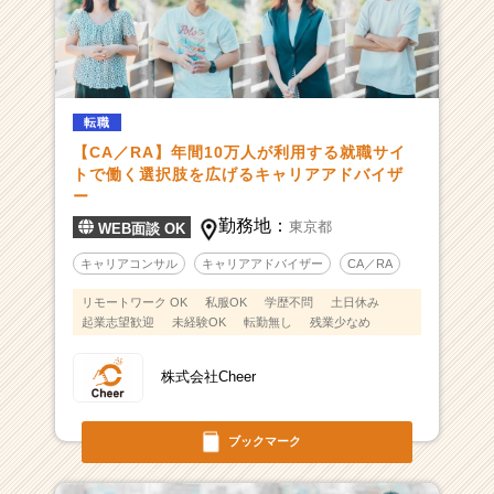
転職
【CA／RA】年間10万人が利用する就職サイ
トで働く選択肢を広げるキャリアアドバイザ
ー
勤務地：
東京都
WEB面談 OK
キャリアコンサル
キャリアアドバイザー
CA／RA
リモートワーク OK
私服OK
学歴不問
土日休み
起業志望歓迎
未経験OK
転勤無し
残業少なめ
株式会社Cheer
ブックマーク