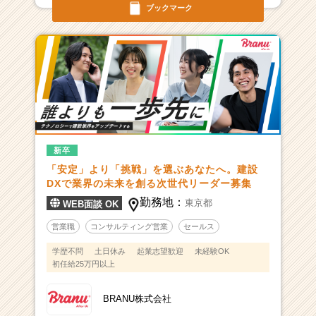
ブックマーク
新卒
「安定」より「挑戦」を選ぶあなたへ。建設
DXで業界の未来を創る次世代リーダー募集
勤務地：
東京都
WEB面談 OK
営業職
コンサルティング営業
セールス
学歴不問
土日休み
起業志望歓迎
未経験OK
初任給25万円以上
BRANU株式会社