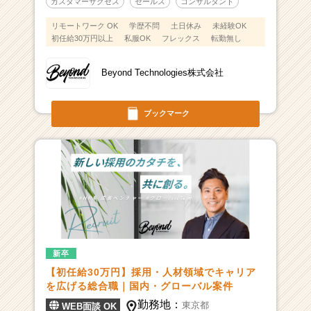
カスタマーサクセス
セールス
コンサルタント
リモートワーク OK
学歴不問
土日休み
未経験OK
初任給30万円以上
私服OK
フレックス
転勤無し
Beyond Technologies株式会社
ブックマーク
新卒
【初任給30万円】採用・人材領域でキャリア
を広げる総合職｜国内・グローバル案件
勤務地：
東京都
WEB面談 OK