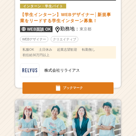
インターン・学生バイト
【学生インターン】WEBデザイナー│新規事
業をリードする学生インターン募集！
勤務地：
東京都
WEB面談 OK
WEBデザイナー
クリエイティブ
私服OK
土日休み
起業志望歓迎
転勤無し
初任給30万円以上
株式会社リライアス
ブックマーク