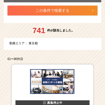
ら
ス
カ
ウ
ト
が
741
件が該当しました。
届
く
就
勤務エリア：
東京都
活
サ
イ
61〜80件目
ト
チ
ア
キ
ャ
リ
ア
（CheerCareer）
募集停止中