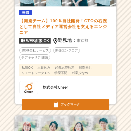
転職
【開発チーム】100％自社開発！CTOの右腕
として自社メディア運営会社を支えるエンジ
ニア
勤務地：
東京都
WEB面談 OK
100%自社サービス
開発エンジニア
チアキャリア 開発
私服OK
土日休み
起業志望歓迎
転勤無し
リモートワーク OK
学歴不問
残業少なめ
株式会社Cheer
ブックマーク