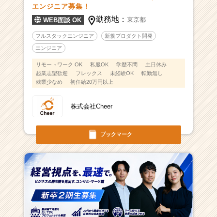
エンジニア募集！
勤務地：
東京都
WEB面談 OK
フルスタックエンジニア
新規プロダクト開発
エンジニア
リモートワーク OK
私服OK
学歴不問
土日休み
起業志望歓迎
フレックス
未経験OK
転勤無し
残業少なめ
初任給20万円以上
株式会社Cheer
ブックマーク