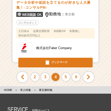
データ分析や仮説を立てるのが好きな人大募
集！-コンサルPM-
勤務地：
東京都
WEB面談 OK
コンサルタント
土日休み
起業志望歓迎
未経験OK
転勤無し
初任給25万円以上
株式会社Faber Company
ブックマーク
2
3
4
5
6
HOME
＞
求人特集
＞
東京都特集
SERVICE
就職サービス