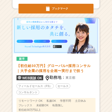
ブックマーク
新卒
【初任給30万円】グローバル×採用コンサル
｜大手企業の採用を企画〜実行まで担う
勤務地：
東京都
WEB面談 OK
フィールドセールス（FS）
セールス
コンサルタント
リモートワーク OK
私服OK
学歴不問
土日休み
フレックス
未経験OK
転勤無し
初任給30万円以上