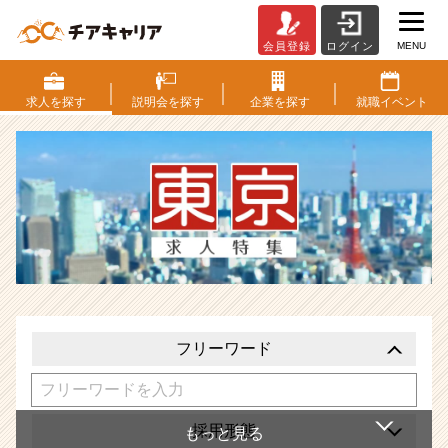
MENU
会員登録
ログイン
東
京
都
求人を
探す
説明会を
探す
企業を
探す
就職
イベント
の
求
人
特
集
|
ベ
ン
チ
ャ
ー・
フリーワード
成
長
企
業
採用形態
か