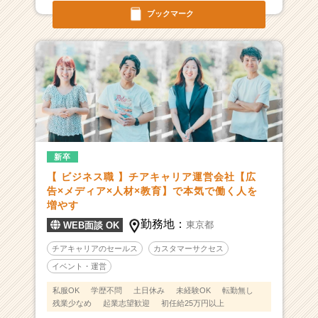
ブックマーク
新卒
【 ビジネス職 】チアキャリア運営会社【広
告×メディア×人材×教育】で本気で働く人を
増やす
勤務地：
東京都
WEB面談 OK
チアキャリアのセールス
カスタマーサクセス
イベント・運営
私服OK
学歴不問
土日休み
未経験OK
転勤無し
残業少なめ
起業志望歓迎
初任給25万円以上