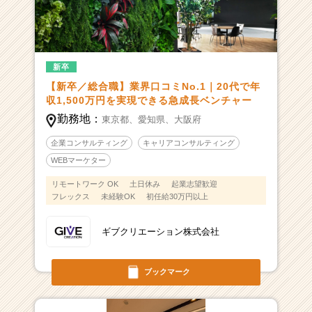
新卒
【新卒／総合職】業界口コミNo.1｜20代で年
収1,500万円を実現できる急成長ベンチャー
勤務地：
東京都、
愛知県、
大阪府
企業コンサルティング
キャリアコンサルティング
WEBマーケター
リモートワーク OK
土日休み
起業志望歓迎
フレックス
未経験OK
初任給30万円以上
ギブクリエーション株式会社
ブックマーク