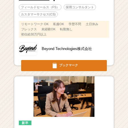
フィールドセールス（FS）
採用コンサルタント
カスタマーサクセス(CS)
リモートワーク OK
私服OK
学歴不問
土日休み
フレックス
未経験OK
転勤無し
初任給30万円以上
Beyond Technologies株式会社
ブックマーク
新卒