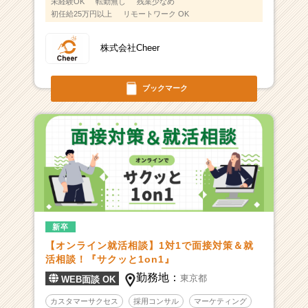
未経験OK
転勤無し
残業少なめ
初任給25万円以上
リモートワーク OK
株式会社Cheer
ブックマーク
新卒
【オンライン就活相談】1対1で面接対策＆就
活相談！『サクッと1on1』
勤務地：
東京都
WEB面談 OK
カスタマーサクセス
採用コンサル
マーケティング