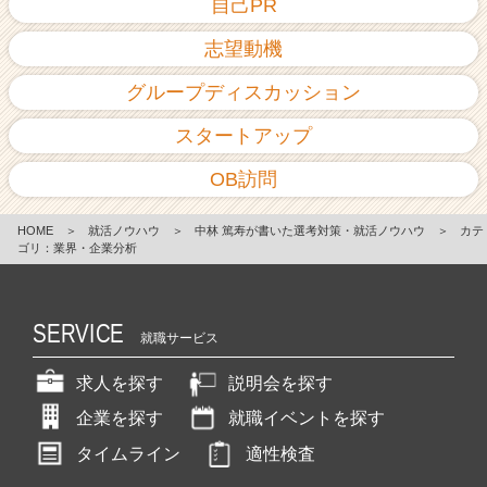
自己PR
志望動機
グループディスカッション
スタートアップ
OB訪問
HOME
＞
就活ノウハウ
＞
中林 篤寿が書いた選考対策・就活ノウハウ
＞
カテ
ゴリ：業界・企業分析
SERVICE
就職サービス
求人を探す
説明会を探す
企業を探す
就職イベントを探す
タイムライン
適性検査