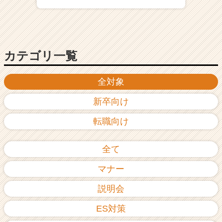
ア
（C
h
e
e
カテゴリ一覧
r
C
全対象
a
r
新卒向け
e
e
転職向け
r）
全て
マナー
説明会
ES対策