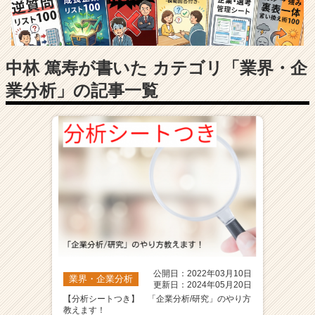
長
企
業
か
ら
中林 篤寿が書いた カテゴリ「業界・企
ス
業分析」の記事一覧
カ
ウ
ト
が
届
く
就
活
サ
イ
ト
チ
ア
公開日：2022年03月10日
業界・企業分析
キ
更新日：2024年05月20日
ャ
【分析シートつき】 「企業分析/研究」のやり方
教えます！
リ