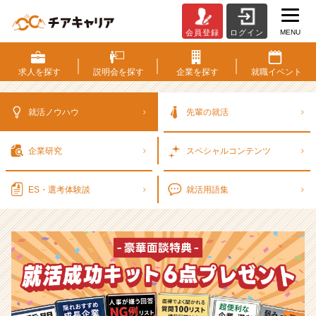
MENU
会員登録
ログイン
選
考
対
求人を
探す
説明会を
探す
企業を
探す
就職
イベント
策・
就
活
就活ノウハウ
先輩の就活
ノ
ウ
企業研究
スペシャル
コンテンツ
ハ
ウ
記
ES・選考
体験談
就活用語集
事
|
ベ
ン
チ
ャ
ー・
成