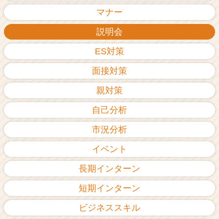
ア
マナー
（C
h
説明会
e
ES対策
e
r
面接対策
C
a
親対策
r
e
自己分析
e
r）
市況分析
イベント
長期インターン
短期インターン
ビジネススキル