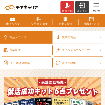
MENU
会員登録
ログイン
選
考
対
求人を
探す
説明会を
探す
企業を
探す
就職
イベント
策・
就
活
就活ノウハウ
先輩の就活
ノ
ウ
企業研究
スペシャル
コンテンツ
ハ
ウ
記
ES・選考
体験談
就活用語集
事
|
ベ
ン
チ
ャ
ー・
成