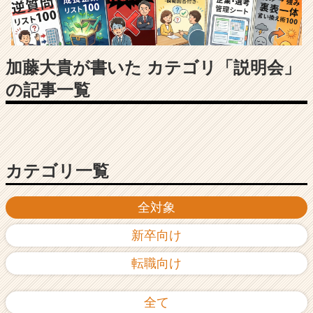
長
企
業
か
ら
加藤大貴が書いた カテゴリ「説明会」
ス
の記事一覧
カ
ウ
ト
が
届
く
カテゴリ一覧
就
活
全対象
サ
イ
新卒向け
ト
チ
転職向け
ア
キ
ャ
全て
リ