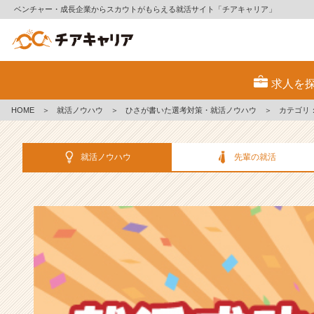
ベンチャー・成長企業からスカウトがもらえる就活サイト「チアキャリア」
選
考
求人を
対
策・
HOME
＞
就活ノウハウ
＞
ひさが書いた選考対策・就活ノウハウ
＞
カテゴリ
就
活
ノ
就活ノウハウ
先輩の就活
ウ
ハ
ウ
記
事
|
ベ
ン
チ
ャ
ー・