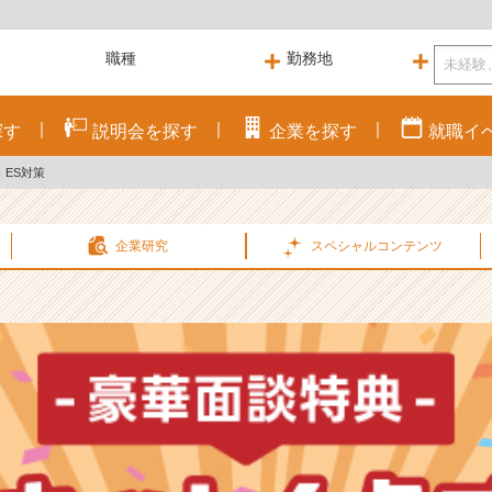
探す
説明会を
探す
企業を
探す
就職
イ
：ES対策
企業研究
スペシャル
コンテンツ