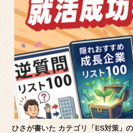
成
長
企
業
か
ら
ス
カ
ウ
ト
が
届
く
就
活
サ
イ
ト
チ
ア
ひさが書いた カテゴリ「ES対策」
キ