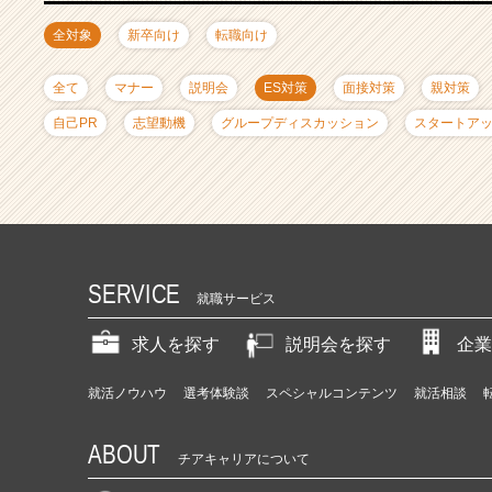
ャ
リ
全対象
新卒向け
転職向け
ア
（C
全て
マナー
説明会
ES対策
面接対策
親対策
h
e
自己PR
志望動機
グループディスカッション
スタートア
e
r
C
a
r
e
e
SERVICE
就職サービス
r）
求人を探す
説明会を探す
企業
就活ノウハウ
選考体験談
スペシャルコンテンツ
就活相談
ABOUT
チアキャリアについて