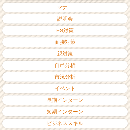
ア
マナー
（C
h
説明会
e
ES対策
e
r
面接対策
C
a
親対策
r
e
自己分析
e
r）
市況分析
イベント
長期インターン
短期インターン
ビジネススキル