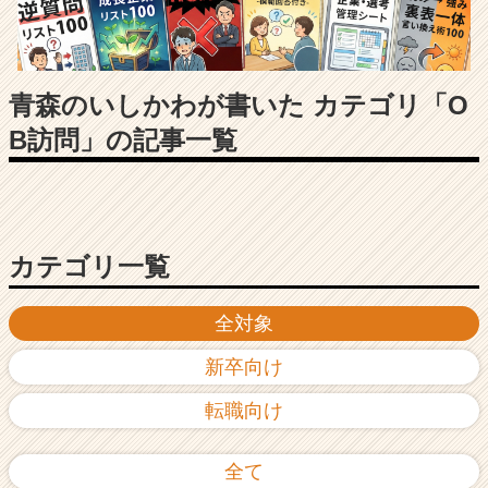
長
企
業
か
ら
青森のいしかわが書いた カテゴリ「O
ス
B訪問」の記事一覧
カ
ウ
ト
が
届
く
カテゴリ一覧
就
活
全対象
サ
イ
新卒向け
ト
チ
転職向け
ア
キ
ャ
全て
リ