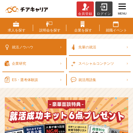
MENU
会員登録
ログイン
選
考
対
求人を
探す
説明会を
探す
企業を
探す
就職
イベント
策・
就
活
就活ノウハウ
先輩の就活
ノ
ウ
企業研究
スペシャル
コンテンツ
ハ
ウ
記
ES・選考
体験談
就活用語集
事
|
ベ
ン
チ
ャ
ー・
成