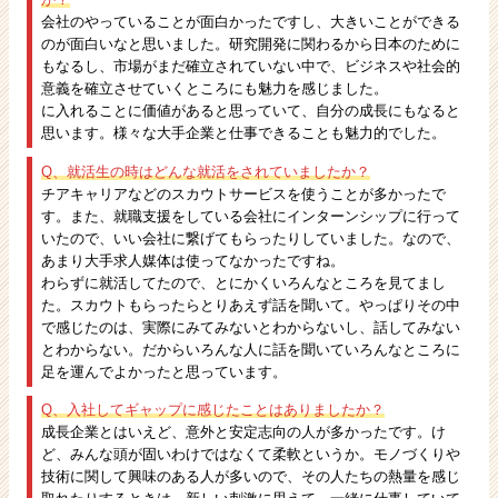
会社のやっていることが面白かったですし、大きいことができる
のが面白いなと思いました。研究開発に関わるから日本のために
もなるし、市場がまだ確立されていない中で、ビジネスや社会的
意義を確立させていくところにも魅力を感じました。
に入れることに価値があると思っていて、自分の成長にもなると
思います。様々な大手企業と仕事できることも魅力的でした。
Q、就活生の時はどんな就活をされていましたか？
チアキャリアなどのスカウトサービスを使うことが多かったで
す。また、就職支援をしている会社にインターンシップに行って
いたので、いい会社に繋げてもらったりしていました。なので、
あまり大手求人媒体は使ってなかったですね。
わらずに就活してたので、とにかくいろんなところを見てまし
た。スカウトもらったらとりあえず話を聞いて。やっぱりその中
で感じたのは、実際にみてみないとわからないし、話してみない
とわからない。だからいろんな人に話を聞いていろんなところに
足を運んでよかったと思っています。
Q、入社してギャップに感じたことはありましたか？
成長企業とはいえど、意外と安定志向の人が多かったです。け
ど、みんな頭が固いわけではなくて柔軟というか。モノづくりや
技術に関して興味のある人が多いので、その人たちの熱量を感じ