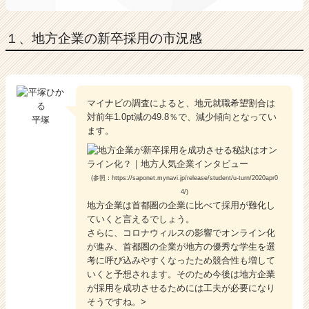
e
r）
１、地方企業の新卒採用の市況感
マイナビの調査によると、地元就職希望割合は
対前年1.0pt減の49.8％で、減少傾向となってい
平塚
ます。
(参照：https://saponet.mynavi.jp/release/student/u-turn/2020apr0
4/)
地方企業は首都圏の企業に比べて採用が難化し
ていくと言えるでしょう。
さらに、コロナウィルスの影響でオンライン化
が進み、首都圏の企業が地方の優秀な学生を選
考に呼び込みやすくなったため競合性も増して
いくと予想されます。そのため今後は地方企業
が採用を成功させるためには工夫が必要になり
そうですね。>