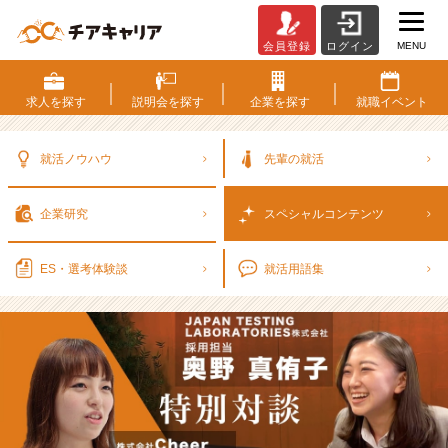
MENU
会員登録
ログイン
地
方
企
求人を
探す
説明会を
探す
企業を
探す
就職
イベント
業
が
新
就活ノウハウ
先輩の就活
卒
採
企業研究
スペシャル
コンテンツ
用
を
成
ES・選考
体験談
就活用語集
功
さ
せ
る
秘
訣
は
オ