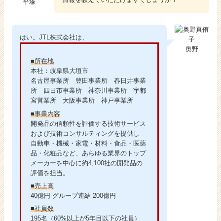
平塚
はい。JTL株式会社は、
奥野
■所在地
本社：岐阜県大垣市
名古屋事業所 豊田事業所 春日井事業
所 四日市事業所 神奈川事業所 宇都
宮営業所 大阪事業所 神戸事業所
■事業内容
開発品の信頼性を評価する技術サービス
および技術コンサルティングを提供し
自動車・機械・家電・材料・食品・医薬
品・化粧品など、あらゆる業界のトップ
メーカーを中心に約4,100社の開発品の
評価を担当。
■売上高
40億円 グループ連結 200億円
■社員数
195名（60%以上が5年目以下の社員）