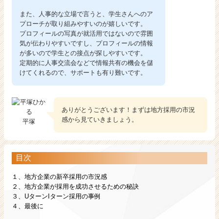
届
く
また、人事的な立場で言うと、学生さんへのア
就
プローチが取り組みやすいのが嬉しいです。
活
プロフィールの写真が就活用ではないので雰囲
サ
気が伝わりやすいですし、プロフィールの情報
が多いので学生との接点が探しやすいです。
イ
定期的に人事交流会などで情報共有の機会を儲
ト
けてくれるので、サポートも有り難いです。
チ
ア
キ
ャ
ありがとうございます！まずは地方採用の市況
リ
感から見ていきましょう。
平塚
ア
（C
h
e
目次
e
１、地方企業の新卒採用の市況感
r
２、地方企業が採用を成功させるための秘訣
C
３、UターンIターン採用の事例
a
４、最後に
r
e