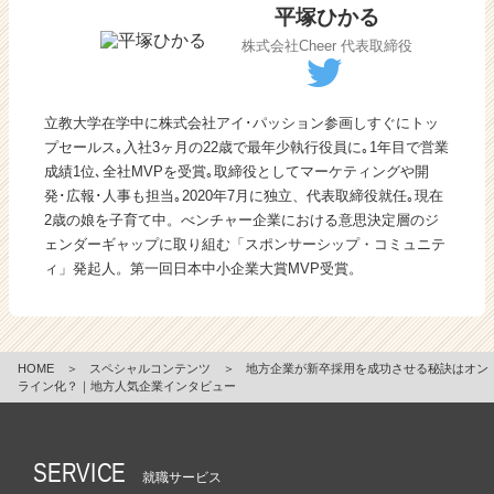
平塚ひかる
株式会社Cheer 代表取締役
立教大学在学中に株式会社アイ･パッション参画しすぐにトッ
プセールス｡入社3ヶ月の22歳で最年少執行役員に｡1年目で営業
成績1位､全社MVPを受賞｡取締役としてマーケティングや開
発･広報･人事も担当｡2020年7月に独立、代表取締役就任｡現在
2歳の娘を子育て中。べンチャー企業における意思決定層のジ
ェンダーギャップに取り組む「スポンサーシップ・コミュニテ
ィ」発起人。第一回日本中小企業大賞MVP受賞。
HOME
＞
スペシャルコンテンツ
＞
地方企業が新卒採用を成功させる秘訣はオン
ライン化？｜地方人気企業インタビュー
SERVICE
就職サービス