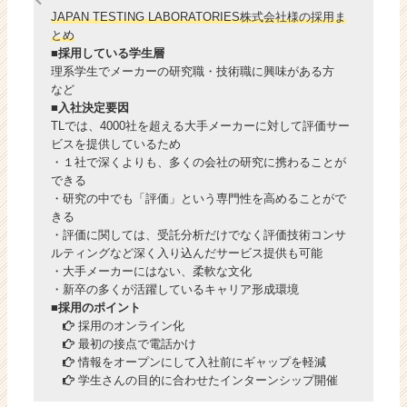
JAPAN TESTING LABORATORIES株式会社様の採用ま
とめ
■採用している学生層
理系学生でメーカーの研究職・技術職に興味がある方
など
■入社決定要因
TLでは、4000社を超える大手メーカーに対して評価サー
ビスを提供しているため
・１社で深くよりも、多くの会社の研究に携わることが
できる
・研究の中でも「評価」という専門性を高めることがで
きる
・評価に関しては、受託分析だけでなく評価技術コンサ
ルティングなど深く入り込んだサービス提供も可能
・大手メーカーにはない、柔軟な文化
・新卒の多くが活躍しているキャリア形成環境
■採用のポイント
採用のオンライン化
最初の接点で電話かけ
情報をオープンにして入社前にギャップを軽減
学生さんの目的に合わせたインターンシップ開催