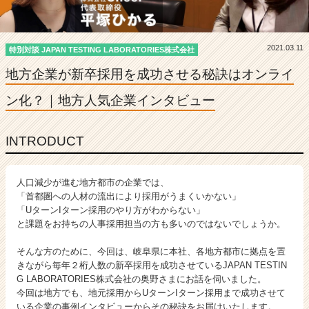
ン
ラ
イ
ン
2021.03.11
特別対談 JAPAN TESTING LABORATORIES株式会社
化？
地方企業が新卒採用を成功させる秘訣はオンライ
｜
地
ン化？｜
地方人気企業インタビュー
方
人
気
INTRODUCT
企
業
イ
人口減少が進む地方都市の企業では、
ン
「首都圏への人材の流出により採用がうまくいかない」
タ
「UターンIターン採用のやり方がわからない」
ビ
と課題をお持ちの人事採用担当の方も多いのではないでしょうか。
ュ
ー
そんな方のために、今回は、岐阜県に本社、各地方都市に拠点を置
-
きながら毎年２桁人数の新卒採用を成功させているJAPAN TESTIN
J
G LABORATORIES株式会社の奥野さまにお話を伺いました。
A
今回は地方でも、地元採用からUターンIターン採用まで成功させて
いる企業の事例インタビューからその秘訣をお届けいたします。
P