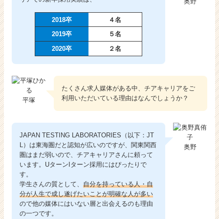
奥野
株
式
2018卒
４名
会
2019卒
５名
社
|
2020卒
２名
ベ
ン
チ
ャ
たくさん求人媒体がある中、チアキャリアをご
ー・
利用いただいている理由はなんでしょうか？
平塚
成
長
企
JAPAN TESTING LABORATORIES（以下：JT
業
L）は東海圏だと認知が広いのですが、関東関西
奥野
か
圏はまだ弱いので、チアキャリアさんに頼って
ら
います。UターンIターン採用にはぴったりで
ス
す。
カ
学生さんの質として、
自分を持っている人・自
ウ
分が人生で成し遂げたいことが明確な人が多い
ト
ので他の媒体にはいない層と出会えるのも理由
が
の一つです。