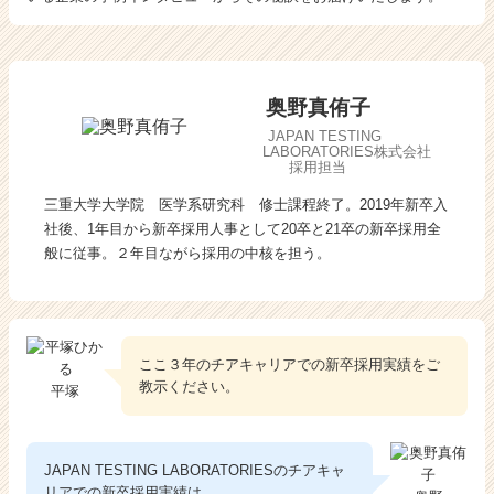
A
N
T
E
奥野真侑子
S
T
JAPAN TESTING
LABORATORIES株式会社
I
採用担当
N
三重大学大学院 医学系研究科 修士課程終了。2019年新卒入
G
L
社後、1年目から新卒採用人事として20卒と21卒の新卒採用全
A
般に従事。２年目ながら採用の中核を担う。
B
O
R
A
ここ３年のチアキャリアでの新卒採用実績をご
T
教示ください。
O
平塚
R
I
E
JAPAN TESTING LABORATORIESのチアキャ
S
リアでの新卒採用実績は、