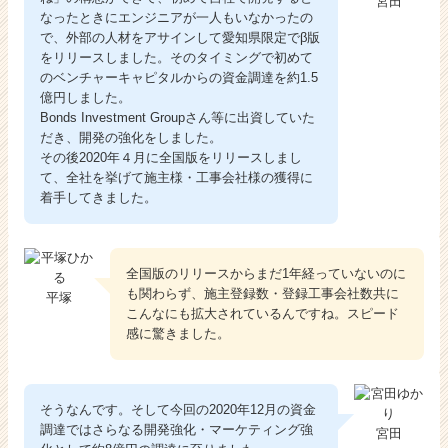
宮田
なったときにエンジニアが一人もいなかったの
で、外部の人材をアサインして愛知県限定でβ版
をリリースしました。そのタイミングで初めて
のベンチャーキャピタルからの資金調達を約1.5
億円しました。
Bonds Investment Groupさん等に出資していた
だき、開発の強化をしました。
その後2020年４月に全国版をリリースしまし
て、全社を挙げて施主様・工事会社様の獲得に
着手してきました。
全国版のリリースからまだ1年経っていないのに
も関わらず、施主登録数・登録工事会社数共に
平塚
こんなにも拡大されているんですね。スピード
感に驚きました。
そうなんです。そして今回の2020年12月の資金
調達ではさらなる開発強化・マーケティング強
宮田