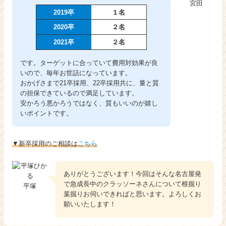
就
宮田
2019卒
１名
活
サ
2020卒
２名
イ
2021卒
２名
ト
チ
です。ターゲットに合っていて費用対効果が良
ア
いので、毎年お世話になっています。
キ
おかげさまで21卒採用、22卒採用共に、量と質
ャ
の担保できているので満足しています。
リ
安かろう悪かろうではなく、質もいいのが嬉し
ア
いポイントです。
（C
h
e
▼新卒採用のご相談は
こちら
e
r
C
ありがとうございます！今回はそんな名古屋発
a
で急成長中のクラッソーネさんについて根掘り
平塚
r
葉掘りお伺いできればと思います。よろしくお
e
願いいたします！
e
r）