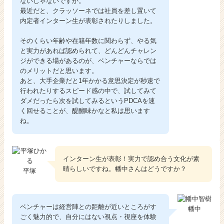
ないじゃないですか。
最近だと、クラッソーネでは社員を差し置いて
内定者インターン生が表彰されたりしました。
そのくらい年齢や在籍年数に関わらず、やる気
と実力があれば認められて、どんどんチャレン
ジができる場があるのが、ベンチャーならでは
のメリットだと思います。
あと、大手企業だと1年かかる意思決定が秒速で
行われたりするスピード感の中で、試してみて
ダメだったら次を試してみるというPDCAを速
く回せることが、醍醐味かなと私は思います
ね。
インターン生が表彰！実力で認め合う文化が素
晴らしいですね。幡中さんはどうですか？
平塚
ベンチャーは経営陣との距離が近いところがす
幡中
ごく魅力的で、自分にはない視点・視座を体験