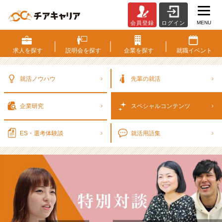
MENU
会員登録
ログイン
名
古
屋
求人を
探す
説明会を
探す
企業を
探す
就職
イベント
の
成
長
就活ノウハウ
先輩の就活
ベ
ン
企業研究
スペシャル
コンテンツ
チ
ャ
ー
ES・選考
体験談
就活用語集
企
業
の
特
徴
と
は
｜