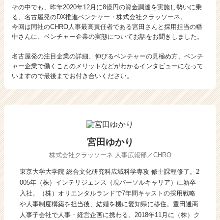
その中でも、昨年2020年12月に8億円の資金調達を実施し勢いに乗
新
る、名古屋発のDX推進ベンチャー・株式会社クラッソーネ。
卒
今回は同社のCHRO人事最高責任者である宮田さんと採用担当の幡
で
中さんに、ベンチャー企業の実態についてお話をお聞きしました。
ベ
ン
名古屋発の注目企業の詳細、伸びるベンチャーの見極め方、ベンチ
チ
ャー企業で働くことのメリットなどがわかるインタビューになって
ャ
いますので最後までお付き合いください。
ー
に
就
職
す
る
宮田ゆかり
メ
リ
株式会社クラッソーネ
人事広報部／CHRO
ッ
東京大学大学院 総合文化研究科広域科学専攻 修士課程修了。2
ト
005年（株）インテリジェンス（現パーソルキャリア）に新卒
を
入社。（株）オリエンタルランドで7年間キャストの採用戦略
聞
や人事制度構築を担当後、結婚を機に愛知県に移住。豊田通商
い
人事子会社で人事・経営企画に携わる。2018年11月に（株）ク
て