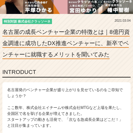
8
億
円
資
2021.03.04
特別対談 株式会社クラッソーネ
金
名古屋の成長ベンチャー企業の特徴とは｜8億円資
調
達
金調達に
成功したDX推進ベンチャーに、新卒でベ
に
成
ンチャーに就職する
メリットを聞いてみた
功
し
た
INTRODUCT
D
X
推
名古屋発のベンチャー企業が盛り上がりを見せているのをご存知で
進
しょうか？
ベ
ン
ここ数年、株式会社エイチームや株式会社MTGなど上場を果たし、
チ
全国区で名を挙げる企業が増えてきました。
スタートアップの動きも活発で、「次なる急成長企業はどこだ！」
ャ
と注目が集まっています。
ー
に、