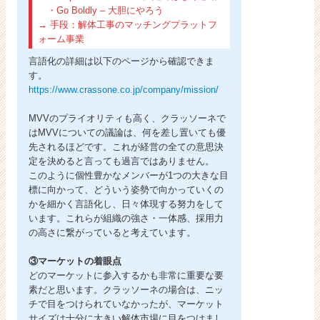
・Go Boldly – 大胆にやろう
→ 手段：解体工事のマッチングプラットフ
ォーム事業
言語化の詳細は以下のページから確認できま
す。
https://www.crassone.co.jp/company/mission/
MVVのプライオリティも高く、クラッソーネで
はMVVについての議論は、何を差し置いても優
先されるほどです。これが経営の全ての意思決
定を決めると言っても過言ではありません。
このように個性豊かなメンバーが1つの大きな目
標に向かって、どういう姿勢で向かっていくの
かを細かく言語化し、日々体現する努力をして
います。これらが組織の強さ・一体感、採用力
の高さに繋がっていると考えています。
③マーケットの着眼点
どのマーケットに参入するかも非常に重要な要
素だと思います。クラッソーネの場合は、ニッ
チで目をつけられていなかったが、マーケット
サイズは十分に大きい解体市場に目をつけまし