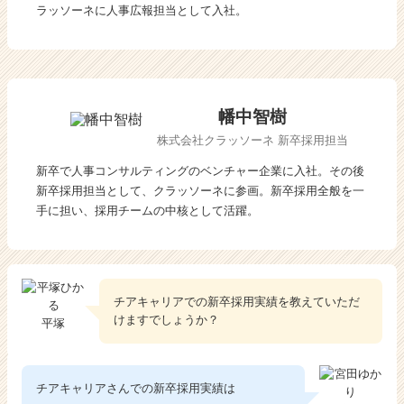
み
ラッソーネに人事広報担当として入社。
た
|
ベ
ン
チ
幡中智樹
ャ
株式会社クラッソーネ
新卒採用担当
ー・
成
新卒で人事コンサルティングのベンチャー企業に入社。その後
長
新卒採用担当として、クラッソーネに参画。新卒採用全般を一
企
手に担い、採用チームの中核として活躍。
業
か
ら
ス
カ
チアキャリアでの新卒採用実績を教えていただ
ウ
けますでしょうか？
平塚
ト
が
届
チアキャリアさんでの新卒採用実績は
く