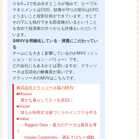
スを0→1で生み出すところが強みで、ヒープル
マネジメントはCOO、財務や守りの部分はCFO
とうまいこと役割分担ができています。そして
その下にも執行できる部長陣がいるということ
を含めて投資家の方々からも評価をいただいて
います。
②MVVを明確化している・浸透にこだわってい
る
チームにも大きく影響しているのがMVV（ミッ
ション・ビジョン・バリュー）です。
どの会社にもあるかとは思いますが、クラッソ
ーネは言語化の解像度が高いです。
クラッソーネのMVVはこちらです。
株式会社クラッソーネ様のMVV
■Misson
豊かな暮らしで人々を笑顔に
■Vision
誰もが利用する家づくりのインフラを作る
■Value
・Biggest Data – 最大のデータは最良を導
く
・Inspire Customers – 満足ではなく感動