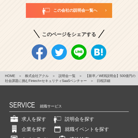
この会社の説明会一覧へ
このページをシェアする
HOME
＞
株式会社アクル
＞
説明会一覧
＞
【新卒／WEB説明会】500億円の
社会課題に挑むFintech×セキュリティSaaSベンチャー
＞
日程詳細
SERVICE
就職サービス
求人を探す
説明会を探す
企業を探す
就職イベントを探す