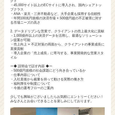
クト
リ
・45,000サイト以上のECサイトに導入され、国内シェアトッ
プクラス
ア
・ANA・楽天・三井不動産など、大手企業も採用する信頼性
（C
・年間100兆円規模の決済市場 × 500億円超の不正被害に対す
h
る市場ニーズの高さ
e
2. データドリブンな営業で、クライアントの売上最大化に貢献
e
・1,000億件以上の決済データを活用し、最適なソリューショ
r
ン提案が可能
C
・売上向上 × 不正対策の両面から、クライアントの事業成長に
a
直接貢献
・導入企業の「売上成長」に寄与する、事業開発的な営業スタ
r
イル
e
e
ー◆ 説明会で話す内容 ◆ー
r）
・500億円規模の社会課題にどう向き合っているか
・仕事内容について
・入社直後から裁量を持って動ける実際の働き方
・福利厚生や制度について
・今後の選考フローのご案内
少しでも興味がございましたらお気軽にエントリーください！
みなさんとお会いできることを楽しみにしております。