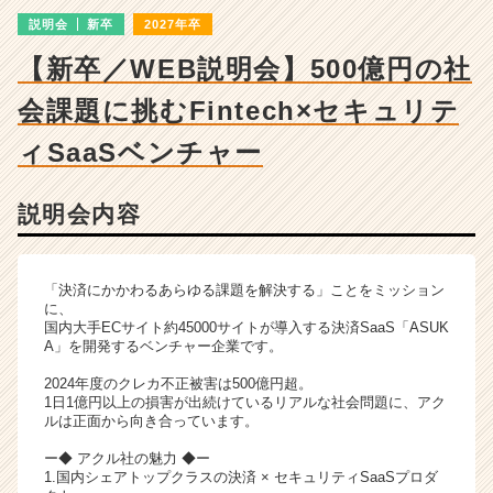
成
説明会
新卒
2027年卒
長
企
【新卒／WEB説明会】500億円の社
業
か
会課題に挑むFintech×セキュリテ
ら
ス
ィSaaSベンチャー
カ
ウ
説明会内容
ト
が
届
く
「決済にかかわるあらゆる課題を解決する」ことをミッション
就
に、
国内大手ECサイト約45000サイトが導入する決済SaaS「ASUK
活
A」を開発するベンチャー企業です。
サ
イ
2024年度のクレカ不正被害は500億円超。
ト
1日1億円以上の損害が出続けているリアルな社会問題に、アク
ルは正面から向き合っています。
チ
ア
ー◆ アクル社の魅力 ◆ー
キ
1.国内シェアトップクラスの決済 × セキュリティSaaSプロダ
ャ