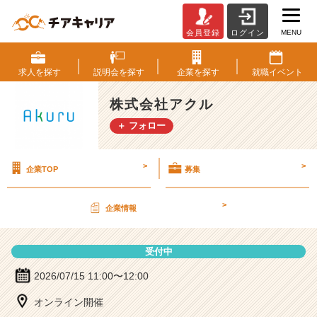
MENU
会員登録
ログイン
株
式
会
求人を
探す
説明会を
探す
企業を
探す
就職
イベント
社
ア
株式会社アクル
ク
＋ フォロー
ル
の
説
>
>
企業TOP
募集
明
会
詳
>
企業情報
細
|
ベ
受付中
ン
チ
2026/07/15 11:00〜12:00
ャ
オンライン開催
ー・