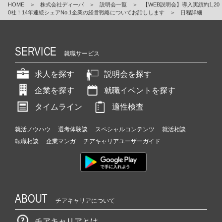
HOME
＞
株式会社ディーバ
＞
説明会一覧
＞
【WEB説明会】導入実績約1,20
0社！14年連続シェアNo.1企業の経営戦略についてお話しします
＞
日程詳細
SERVICE
就職サービス
求人を探す
説明会を探す
企業を探す
就職イベントを探す
タイムライン
適性検査
就活ノウハウ
選考体験談
スペシャルコンテンツ
就活相談
転職相談
企業マンガ
チアキャリアユーザーガイド
ABOUT
チアキャリアについて
チアキャリアとは