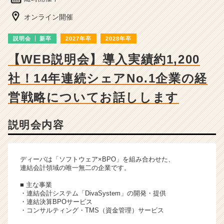
ー・
成
オンライン開催
長
企
説明会
新卒
2027年卒
2028年卒
業
か
【WEB説明会】導入実績約1,200
ら
社！14年連続シェアNo.1企業の経
ス
カ
営戦略についてお話しします
ウ
ト
が
説明会内容
届
く
就
ディーバは「ソフトウェア×BPO」を組み合わせた、
活
連結会計領域の唯一無二の企業です。
サ
イ
■ 主な事業
ト
・連結会計システム「DivaSystem」の開発・提供
・連結決算BPOサービス
チ
・コンサルティング・TMS（資金管理）サービス
ア
キ