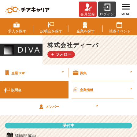
MENU
会員登録
ログイン
株
式
会
求人を
探す
説明会を
探す
企業を
探す
就職
イベント
社
デ
株式会社ディーバ
ィ
＋ フォロー
ー
バ
の
>
>
企業TOP
募集
説
明
会
>
説明会
企業情報
詳
細
>
|
メンバー
ベ
ン
受付中
チ
ャ
随時開催中