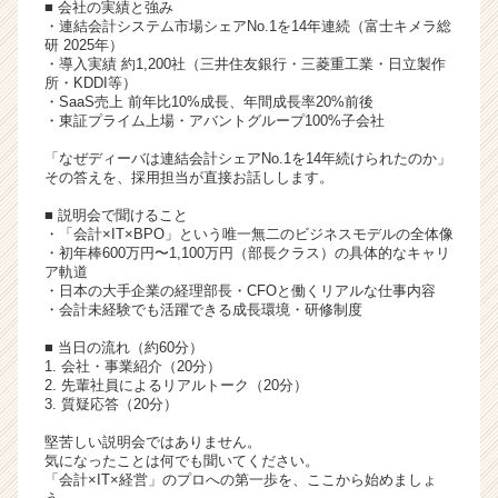
■ 会社の実績と強み
ャ
・連結会計システム市場シェアNo.1を14年連続（富士キメラ総
リ
研 2025年）
・導入実績 約1,200社（三井住友銀行・三菱重工業・日立製作
ア
所・KDDI等）
（C
・SaaS売上 前年比10%成長、年間成長率20%前後
h
・東証プライム上場・アバントグループ100%子会社
e
「なぜディーバは連結会計シェアNo.1を14年続けられたのか」
e
その答えを、採用担当が直接お話しします。
r
C
■ 説明会で聞けること
a
・「会計×IT×BPO」という唯一無二のビジネスモデルの全体像
・初年棒600万円〜1,100万円（部長クラス）の具体的なキャリ
r
ア軌道
e
・日本の大手企業の経理部長・CFOと働くリアルな仕事内容
e
・会計未経験でも活躍できる成長環境・研修制度
r）
■ 当日の流れ（約60分）
1. 会社・事業紹介（20分）
2. 先輩社員によるリアルトーク（20分）
3. 質疑応答（20分）
堅苦しい説明会ではありません。
気になったことは何でも聞いてください。
「会計×IT×経営」のプロへの第一歩を、ここから始めましょ