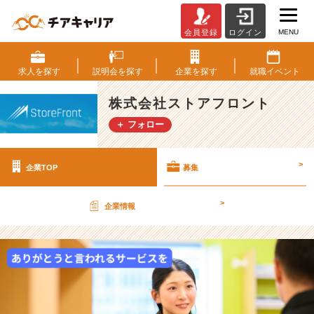
MENU
会員登録
ログイン
株
式
会
求人を
探す
説明会を
探す
企業を
探す
就職
イベント
社
ス
株式会社ストアフロント
ト
＋ フォロー
ア
フ
ロ
>
企業TOP
募集
ン
ト
の
>
企業情報
採
用/
求
人
-
【自
社