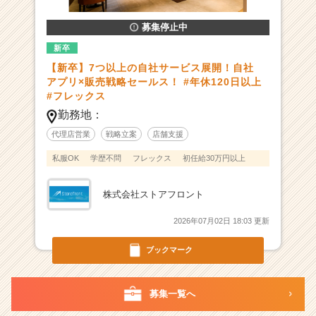
サ
募集停止中
ー
ビ
新卒
ス
【新卒】7つ以上の自社サービス展開！自社
を
アプリ×販売戦略セールス！ #年休120日以上
展
#フレックス
開
勤務地：
す
る
代理店営業
戦略立案
店舗支援
急
私服OK
学歴不問
フレックス
初任給30万円以上
成
長
I
株式会社ストアフロント
T
ベ
2026年07月02日 18:03 更新
ン
チ
ブックマーク
ャ
ー
募集一覧へ
|
ベ