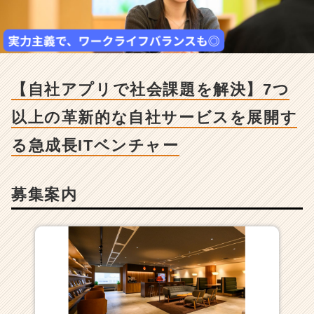
ア
プ
リ
で
社
会
【自社アプリで社会課題を解決】7つ
課
題
以上の革新的な自社サービスを展開す
を
解
る急成長ITベンチャー
決】
7
つ
募集案内
以
上
の
革
新
的
な
自
社