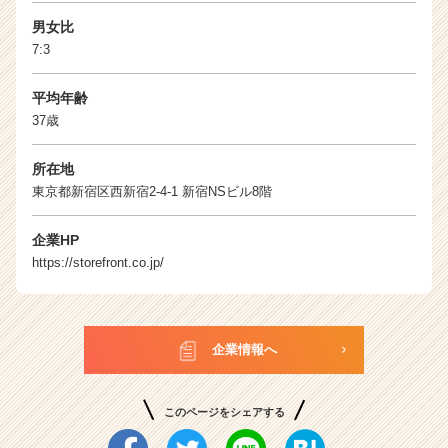
ト
チ
男女比
ア
7:3
キ
ャ
平均年齢
リ
37歳
ア
（C
所在地
h
東京都新宿区西新宿2-4-1 新宿NSビル8階
e
e
r
企業HP
C
https://storefront.co.jp/
a
r
e
e
企業情報へ
r）
このページをシェアする