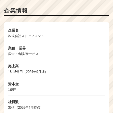
ン
チ
企業情報
ャ
ー・
成
長
企業名
企
株式会社ストアフロント
業
か
業種・業界
ら
広告・出版/サービス
ス
カ
売上高
ウ
18.45億円（2024年9月期）
ト
が
届
資本金
く
1億円
就
活
社員数
サ
39名（2026年4月時点）
イ