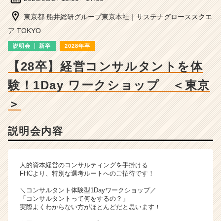
ン
サ
東京都 船井総研グループ東京本社｜サステナグローススクエ
ル
ア TOKYO
テ
ィ
説明会
新卒
2028年卒
ン
【28卒】経営コンサルタントを体
グ
の
験！1Day ワークショップ ＜東京
説
明
＞
会
詳
細
説明会内容
|
ベ
ン
人的資本経営のコンサルティングを手掛ける
チ
FHCより、特別な選考ルートへのご招待です！
ャ
ー・
＼コンサルタント体験型1Dayワークショップ／
「コンサルタントって何をするの？」
成
実際よくわからない方がほとんどだと思います！
長
企