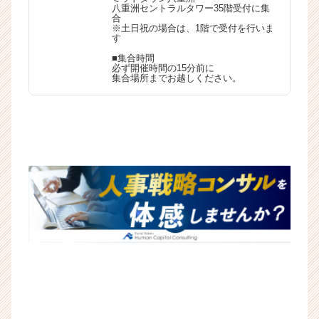
八重洲セントラルタワー35階受付に集
（C
合
h
※土日祝の場合は、1階で受付を行いま
す
e
e
■集合時間
必ず開催時間の15分前に
r
集合場所までお越しください。
C
a
r
e
e
r）