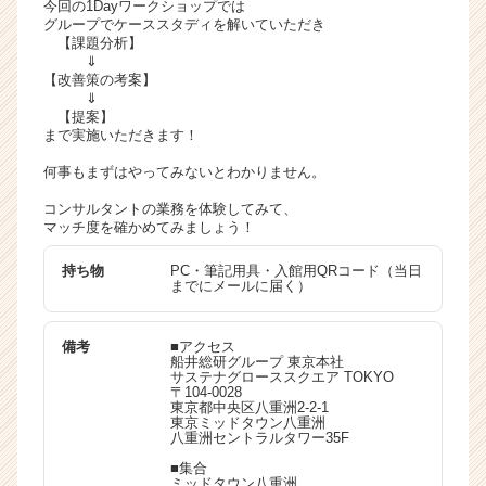
今回の1Dayワークショップでは
業
グループでケーススタディを解いていただき
【課題分析】
か
⇓
ら
【改善策の考案】
ス
⇓
カ
【提案】
ウ
まで実施いただきます！
ト
何事もまずはやってみないとわかりません。
が
届
コンサルタントの業務を体験してみて、
く
マッチ度を確かめてみましょう！
就
持ち物
PC・筆記用具・入館用QRコード（当日
活
までにメールに届く）
サ
イ
ト
備考
■アクセス
船井総研グループ 東京本社
チ
サステナグローススクエア TOKYO
ア
〒104-0028
東京都中央区八重洲2-2-1
キ
東京ミッドタウン八重洲
ャ
八重洲セントラルタワー35F
リ
■集合
ア
ミッドタウン八重洲