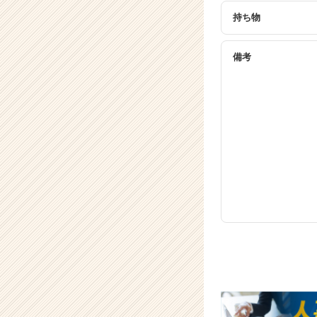
長
企
持ち物
業
か
備考
ら
ス
カ
ウ
ト
が
届
く
就
活
サ
イ
ト
チ
ア
キ
ャ
リ