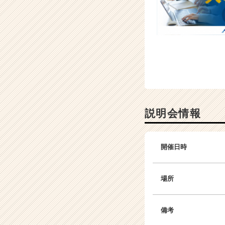
ア
（C
h
e
e
r
C
a
r
e
説明会情報
e
r）
開催日時
場所
備考