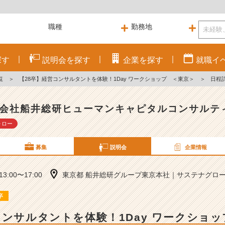
探す
説明会を
探す
企業を
探す
就職
イ
覧
＞
【28卒】経営コンサルタントを体験！1Day ワークショップ ＜東京＞
＞
日程
会社船井総研ヒューマンキャピタルコンサルテ
ォロー
募集
説明会
企業情報
 13:00〜17:00
東京都 船井総研グループ東京本社｜サステナグロース
卒
コンサルタントを体験！1Day ワークショ