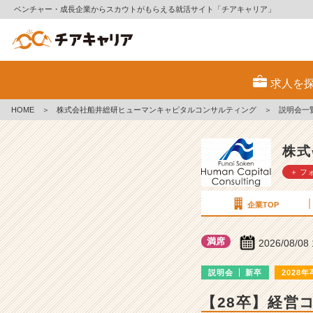
ベンチャー・成長企業からスカウトがもらえる就活サイト「チアキャリア」
株
式
求人を
会
社
HOME
＞
株式会社船井総研ヒューマンキャピタルコンサルティング
＞
説明会一
船
井
総
株式
研
＋ フ
ヒ
ュ
ー
企業TOP
マ
ン
満席
2026/08/08
キ
ャ
説明会
新卒
2028年
ピ
タ
【28卒】経営
ル