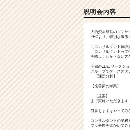
コ
ン
説明会内容
サ
ル
テ
人的資本経営のコンサ
ィ
FHCより、特別な選
ン
グ
＼コンサルタント体験型
「コンサルタントって
の
実際よくわからない方
説
明
今回の1Dayワークシ
会
グループでケーススタ
詳
【課題分析】
⇓
細
【改善策の考案】
|
⇓
ベ
【提案】
ン
まで実施いただきます
チ
何事もまずはやってみ
ャ
ー・
コンサルタントの業務
成
マッチ度を確かめてみ