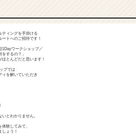
ルティングを手掛ける
考ルートへのご招待です！
1Dayワークショップ／
何をするの？」
がほとんどだと思います！
ョップでは
ディを解いていただき
！
ないとわかりません。
を体験してみて、
ましょう！