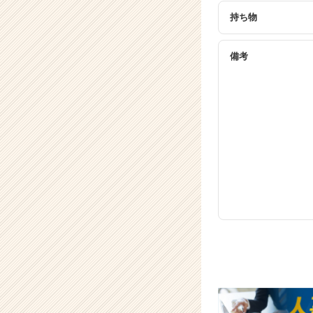
長
企
持ち物
業
か
備考
ら
ス
カ
ウ
ト
が
届
く
就
活
サ
イ
ト
チ
ア
キ
ャ
リ