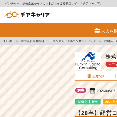
ベンチャー・成長企業からスカウトがもらえる就活サイト「チアキャリア」
株
式
求人を
会
社
HOME
＞
株式会社船井総研ヒューマンキャピタルコンサルティング
＞
説明会一
船
井
総
株式
研
＋ フ
ヒ
ュ
ー
企業TOP
マ
ン
満席
2026/08/07
キ
ャ
説明会
新卒
2028年
ピ
タ
【28卒】経営
ル