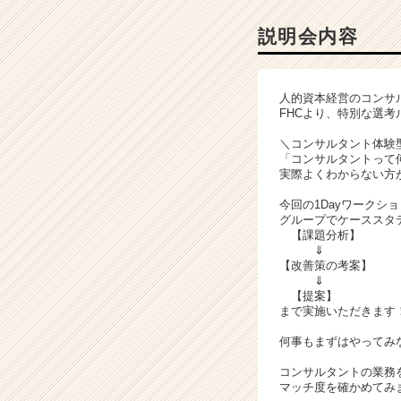
コ
ン
説明会内容
サ
ル
テ
人的資本経営のコンサ
ィ
FHCより、特別な選
ン
グ
＼コンサルタント体験型
「コンサルタントって
の
実際よくわからない方
説
明
今回の1Dayワークシ
会
グループでケーススタ
詳
【課題分析】
⇓
細
【改善策の考案】
|
⇓
ベ
【提案】
ン
まで実施いただきます
チ
何事もまずはやってみ
ャ
ー・
コンサルタントの業務
成
マッチ度を確かめてみ