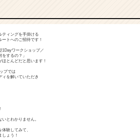
ルティングを手掛ける
考ルートへのご招待です！
1Dayワークショップ／
何をするの？」
がほとんどだと思います！
ョップでは
ディを解いていただき
！
ないとわかりません。
を体験してみて、
ましょう！