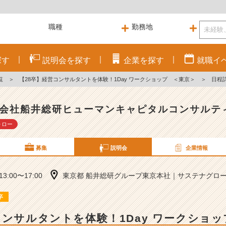
探す
説明会を
探す
企業を
探す
就職
イ
覧
＞
【28卒】経営コンサルタントを体験！1Day ワークショップ ＜東京＞
＞
日程
会社船井総研ヒューマンキャピタルコンサルテ
ォロー
募集
説明会
企業情報
 13:00〜17:00
東京都 船井総研グループ東京本社｜サステナグロース
卒
コンサルタントを体験！1Day ワークショ