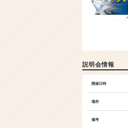
ア
（C
h
e
e
r
C
a
r
e
説明会情報
e
r）
開催日時
場所
備考