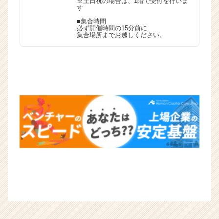
※土日祝の場合は、1階で受付を行いま
（C
す
h
■集合時間
e
必ず開催時間の15分前に
集合場所までお越しください。
e
r
C
a
r
e
e
r）