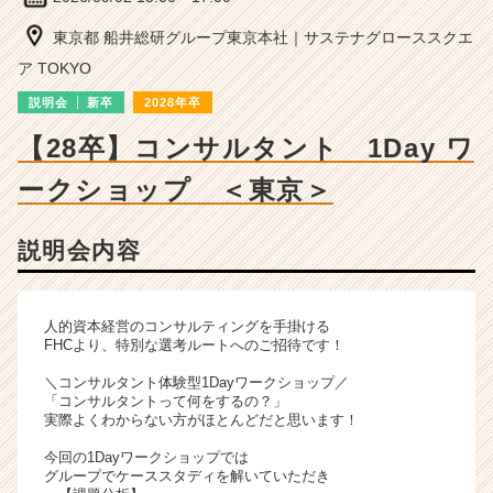
ン
サ
東京都 船井総研グループ東京本社｜サステナグローススクエ
ル
ア TOKYO
テ
ィ
説明会
新卒
2028年卒
ン
【28卒】コンサルタント 1Day ワ
グ
の
ークショップ ＜東京＞
説
明
会
説明会内容
詳
細
|
人的資本経営のコンサルティングを手掛ける
ベ
FHCより、特別な選考ルートへのご招待です！
ン
チ
＼コンサルタント体験型1Dayワークショップ／
ャ
「コンサルタントって何をするの？」
実際よくわからない方がほとんどだと思います！
ー・
成
今回の1Dayワークショップでは
長
グループでケーススタディを解いていただき
企