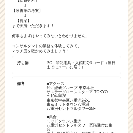
【課題分析】
⇓
業
【改善策の考案】
か
⇓
ら
【提案】
ス
まで実施いただきます！
カ
何事もまずはやってみないとわかりません。
ウ
ト
コンサルタントの業務を体験してみて、
が
マッチ度を確かめてみましょう！
届
く
持ち物
PC・筆記用具・入館用QRコード（当日
までにメールに届く）
就
活
サ
備考
■アクセス
イ
船井総研グループ 東京本社
サステナグローススクエア TOKYO
ト
〒104-0028
チ
東京都中央区八重洲2-2-1
東京ミッドタウン八重洲
ア
八重洲セントラルタワー35F
キ
■集合
ャ
ミッドタウン八重洲
リ
八重洲セントラルタワー35階受付に集
合
ア