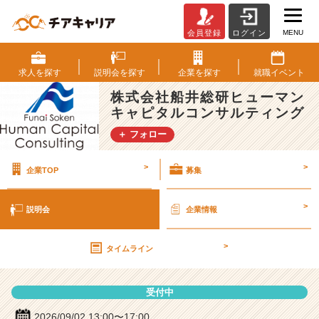
MENU
会員登録
ログイン
株
式
会
求人を
探す
説明会を
探す
企業を
探す
就職
イベント
社
株式会社船井総研ヒューマン
船
キャピタルコンサルティング
井
総
＋ フォロー
研
ヒ
>
>
企業TOP
募集
ュ
ー
マ
>
説明会
企業情報
ン
キ
>
ャ
タイムライン
ピ
タ
受付中
ル
コ
2026/09/02 13:00〜17:00