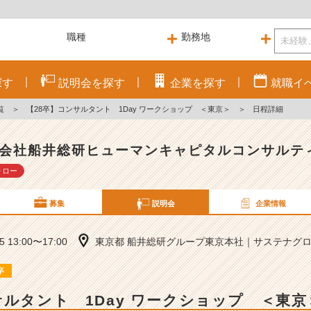
探す
説明会を
探す
企業を
探す
就職
イ
覧
＞
【28卒】コンサルタント 1Day ワークショップ ＜東京＞
＞
日程詳細
会社船井総研ヒューマンキャピタルコンサルテ
ォロー
募集
説明会
企業情報
25 13:00〜17:00
東京都 船井総研グループ東京本社｜サステナグロー
卒
サルタント 1Day ワークショップ ＜東京