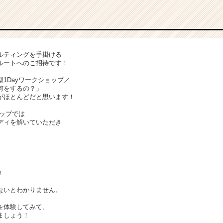
ルティングを手掛ける
考ルートへのご招待です！
1Dayワークショップ／
何をするの？」
がほとんどだと思います！
ョップでは
ディを解いていただき
！
ないとわかりません。
を体験してみて、
ましょう！