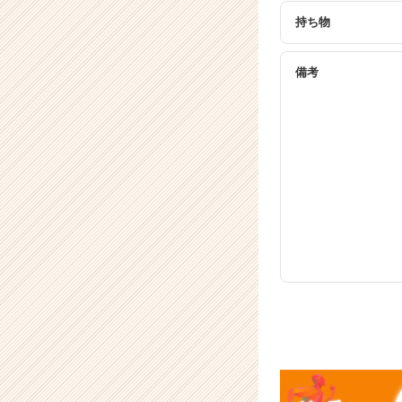
長
企
持ち物
業
か
備考
ら
ス
カ
ウ
ト
が
届
く
就
活
サ
イ
ト
チ
ア
キ
ャ
リ