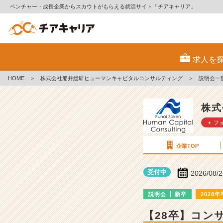
ベンチャー・成長企業からスカウトがもらえる就活サイト「チアキャリア」
株
式
求人を
会
社
HOME
＞
株式会社船井総研ヒューマンキャピタルコンサルティング
＞
説明会一
船
井
総
株式
研
＋ フ
ヒ
ュ
ー
企業TOP
マ
ン
受付中
2026/08/
キ
ャ
説明会
新卒
2028年
ピ
タ
【28卒】コン
ル