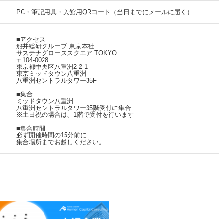
PC・筆記用具・入館用QRコード（当日までにメールに届く）
■アクセス
船井総研グループ 東京本社
サステナグローススクエア TOKYO
〒104-0028
東京都中央区八重洲2-2-1
東京ミッドタウン八重洲
八重洲セントラルタワー35F
■集合
ミッドタウン八重洲
八重洲セントラルタワー35階受付に集合
※土日祝の場合は、1階で受付を行います
■集合時間
必ず開催時間の15分前に
集合場所までお越しください。