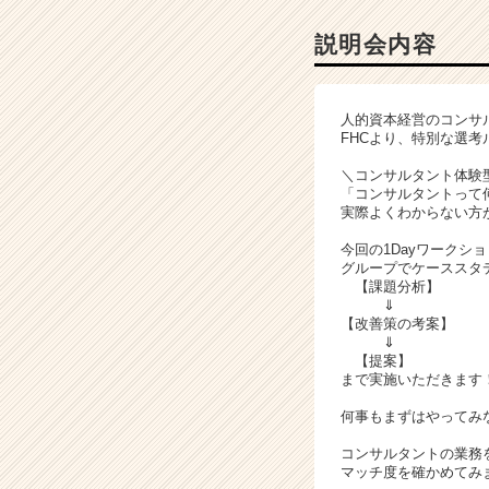
コ
ン
説明会内容
サ
ル
テ
人的資本経営のコンサ
ィ
FHCより、特別な選
ン
グ
＼コンサルタント体験型
「コンサルタントって
の
実際よくわからない方
説
明
今回の1Dayワークシ
会
グループでケーススタ
詳
【課題分析】
⇓
細
【改善策の考案】
|
⇓
ベ
【提案】
ン
まで実施いただきます
チ
何事もまずはやってみ
ャ
ー・
コンサルタントの業務
成
マッチ度を確かめてみ