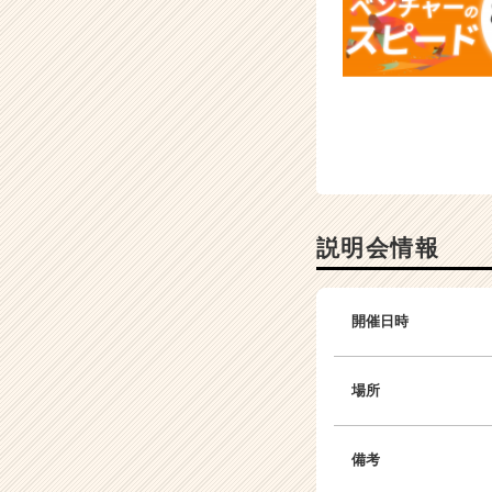
ア
（C
h
e
e
r
C
a
r
e
説明会情報
e
r）
開催日時
場所
備考