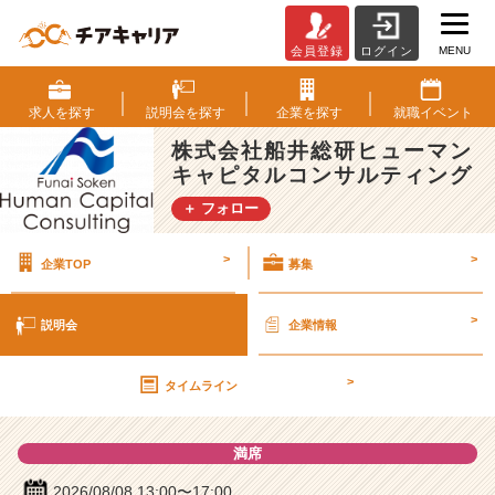
MENU
会員登録
ログイン
株
式
会
求人を
探す
説明会を
探す
企業を
探す
就職
イベント
社
株式会社船井総研ヒューマン
船
キャピタルコンサルティング
井
総
＋ フォロー
研
ヒ
>
>
企業TOP
募集
ュ
ー
マ
>
説明会
企業情報
ン
キ
>
ャ
タイムライン
ピ
タ
満席
ル
コ
2026/08/08 13:00〜17:00