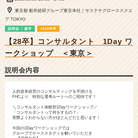
ン
サ
東京都 船井総研グループ東京本社｜サステナグローススクエ
ル
ア TOKYO
テ
ィ
説明会
新卒
2028年卒
ン
【28卒】コンサルタント 1Day ワ
グ
の
ークショップ ＜東京＞
説
明
会
説明会内容
詳
細
|
人的資本経営のコンサルティングを手掛ける
ベ
FHCより、特別な選考ルートへのご招待です！
ン
チ
＼コンサルタント体験型1Dayワークショップ／
ャ
「コンサルタントって何をするの？」
実際よくわからない方がほとんどだと思います！
ー・
成
今回の1Dayワークショップでは
長
グループでケーススタディを解いていただき
企