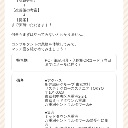
【課題分析】
⇓
業
【改善策の考案】
か
⇓
ら
【提案】
ス
まで実施いただきます！
カ
何事もまずはやってみないとわかりません。
ウ
ト
コンサルタントの業務を体験してみて、
が
マッチ度を確かめてみましょう！
届
く
持ち物
PC・筆記用具・入館用QRコード（当日
までにメールに届く）
就
活
サ
備考
■アクセス
イ
船井総研グループ 東京本社
サステナグローススクエア TOKYO
ト
〒104-0028
チ
東京都中央区八重洲2-2-1
東京ミッドタウン八重洲
ア
八重洲セントラルタワー35F
キ
■集合
ャ
ミッドタウン八重洲
リ
八重洲セントラルタワー35階受付に集
合
ア