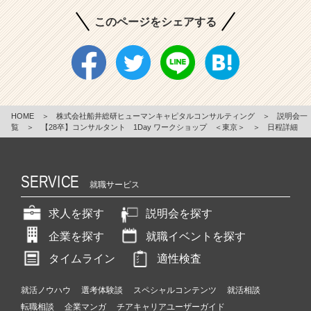
このページをシェアする
HOME
＞
株式会社船井総研ヒューマンキャピタルコンサルティング
＞
説明会一
覧
＞
【28卒】コンサルタント 1Day ワークショップ ＜東京＞
＞
日程詳細
SERVICE
就職サービス
求人を探す
説明会を探す
企業を探す
就職イベントを探す
タイムライン
適性検査
就活ノウハウ
選考体験談
スペシャルコンテンツ
就活相談
転職相談
企業マンガ
チアキャリアユーザーガイド