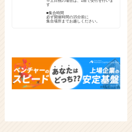
※土日祝の場合は、1階で受付を行いま
（C
す
h
■集合時間
e
必ず開催時間の15分前に
集合場所までお越しください。
e
r
C
a
r
e
e
r）