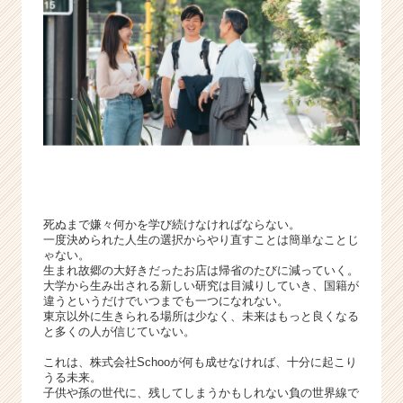
く
就
活
サ
イ
ト
チ
ア
キ
ャ
リ
ア
死ぬまで嫌々何かを学び続けなければならない。
（C
一度決められた人生の選択からやり直すことは簡単なことじ
ゃない。
h
生まれ故郷の大好きだったお店は帰省のたびに減っていく。
e
大学から生み出される新しい研究は目減りしていき、国籍が
e
違うというだけでいつまでも一つになれない。
r
東京以外に生きられる場所は少なく、未来はもっと良くなる
C
と多くの人が信じていない。
a
これは、株式会社Schooが何も成せなければ、十分に起こり
r
うる未来。
e
子供や孫の世代に、残してしまうかもしれない負の世界線で