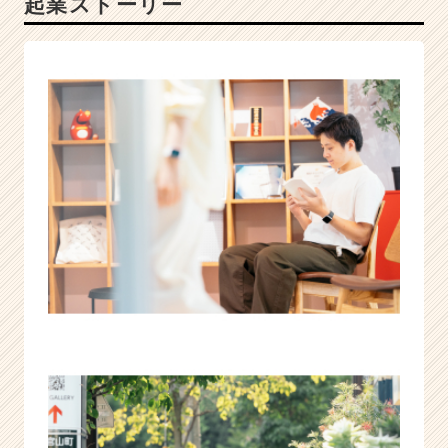
起業ストーリー
チ
ャ
ー
|
ベ
ン
チ
ャ
ー・
成
長
企
業
か
ら
ス
カ
ウ
ト
が
届