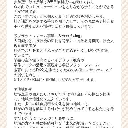
参加型生放送授業は365日無料提供を続けており、
双方向でコミュニケーションをとりながら学ぶことができる
のが特徴です。
この「学ぶ場」から個人が新しい選択肢を増やしたり、
社会課題を解決する手段を知ることで、その先にある社会変
革へ行動する人を増やすことを目指しています。
③プラットフォーム事業「Schoo Swing」
人口減少という社会の変化を背景に、高等教育機関・社会人
教育事業者が
社会でより必要とされる変革を進めるべく、DX化を支援し
ています。
学生の主体性を高めるハイブリッド教育や
学修データの活用を実現する学習プラットフォーム、
教育におけるDX化を推進するための各種コンサルティング
の提供を通し、
新しい“学び体験“と価値向上の実現を支援します。
④地域創生
地域企業や個人にリスキリング（学び直し）の機会を提供
し、地域の活性化を支えています。
また、多くの独自資産や文化を持つ地域には、
世界の課題を解決する可能性が秘められていると私たちは考
えています。
学びを起点にした人づくりを中心に、
地域の方々と共に持続可能な「未来の地域」をつくること。