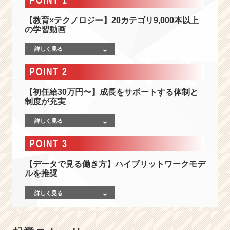
ー
ス
【教育×テクノロジー】20カテゴリ9,000本以上
市
の学習動画
場】”教
育
詳しく見る
×
テ
POINT 2
ク
ノ
【初任給30万円〜】成長をサポートする体制と
ロ
制度が充実
ジ
ー”の
詳しく見る
E
POINT 3
d
T
【データで見る働き方】ハイブリットワークモデ
e
ルを推奨
c
h
詳しく見る
上
場
ベ
ン