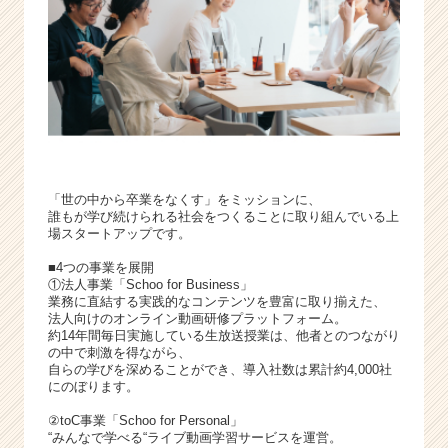
「世の中から卒業をなくす」をミッションに、
誰もが学び続けられる社会をつくることに取り組んでいる上
場スタートアップです。
■4つの事業を展開
①法人事業「Schoo for Business」
業務に直結する実践的なコンテンツを豊富に取り揃えた、
法人向けのオンライン動画研修プラットフォーム。
約14年間毎日実施している生放送授業は、他者とのつながり
の中で刺激を得ながら、
自らの学びを深めることができ、導入社数は累計約4,000社
にのぼります。
②toC事業「Schoo for Personal」
“みんなで学べる“ライブ動画学習サービスを運営。