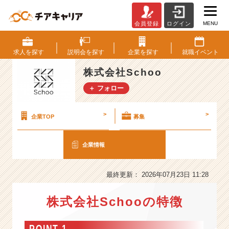
MENU
会員登録
ログイン
株
式
会
求人を
探す
説明会を
探す
企業を
探す
就職
イベント
社
S
株式会社Schoo
c
＋ フォロー
h
o
o
>
>
企業TOP
募集
の
会
企業情報
社
情
報
最終更新： 2026年07月23日 11:28
-
【東
株式会社Schooの特徴
証
グ
ロ
POINT 1