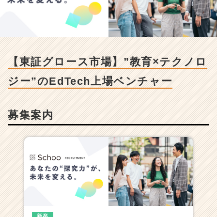
ー
ス
市
場】”教
育
×
【東証グロース市場】”教育×テクノロ
テ
ク
ジー”のEdTech上場ベンチャー
ノ
ロ
ジ
募集案内
ー”の
E
d
T
e
c
h
上
場
ベ
ン
新卒