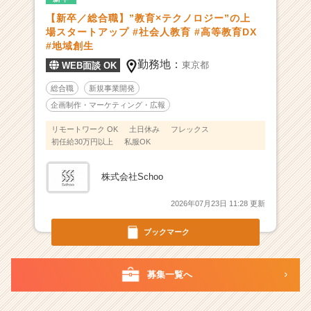
チ
【新卒／総合職】”教育×テクノロジー”の上
ャ
場スタートアップ #社会人教育 #高等教育DX
ー
#地域創生
|
勤務地：
東京都
WEB面談 OK
ベ
ン
総合職
新規事業開発
チ
企画制作・マーケティング・広報
ャ
ー・
リモートワーク OK
土日休み
フレックス
初任給30万円以上
私服OK
成
長
企
株式会社Schoo
業
か
2026年07月23日 11:28 更新
ら
ス
ブックマーク
カ
ウ
募集一覧へ
ト
が
届