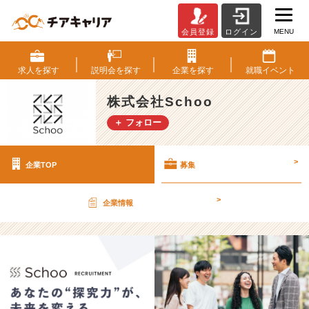
MENU
会員登録
ログイン
株
式
会
求人を
探す
説明会を
探す
企業を
探す
就職
イベント
社
S
株式会社Schoo
c
＋ フォロー
h
o
o
>
企業TOP
募集
の
採
用/
>
企業情報
求
人
-
【東
証
グ
ロ