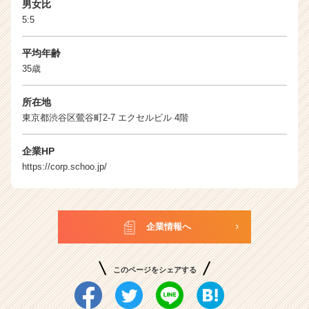
e
男女比
r）
5:5
平均年齢
35歳
所在地
東京都渋谷区鶯谷町2-7 エクセルビル 4階
企業HP
https://corp.schoo.jp/
企業情報へ
このページをシェアする