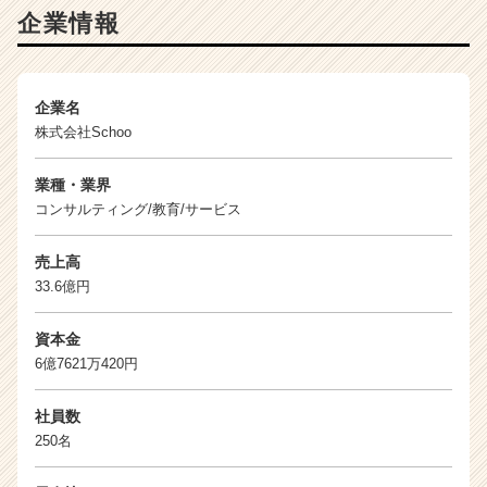
く
企業情報
就
活
サ
イ
企業名
ト
株式会社Schoo
チ
ア
業種・業界
キ
コンサルティング/教育/サービス
ャ
リ
売上高
ア
（C
33.6億円
h
e
資本金
e
6億7621万420円
r
C
社員数
a
250名
r
e