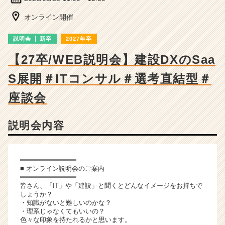
ャ
ー・
オンライン開催
成
長
説明会
新卒
2027年卒
企
業
【27卒/WEB説明会】建設DXのSaa
か
S展開＃ITコンサル＃選考直結型＃
ら
ス
座談会
カ
ウ
ト
説明会内容
が
届
く
━━━━━━━━━━━━━━
就
■ オンライン説明会のご案内
活
━━━━━━━━━━━━━━
サ
皆さん、「IT」や「建設」と聞くとどんなイメージをお持ちで
イ
しょうか？
・知識がないと難しいのかな？
ト
・理系じゃなくてもいいの？
チ
色々な印象を持たれるかと思います。
ア