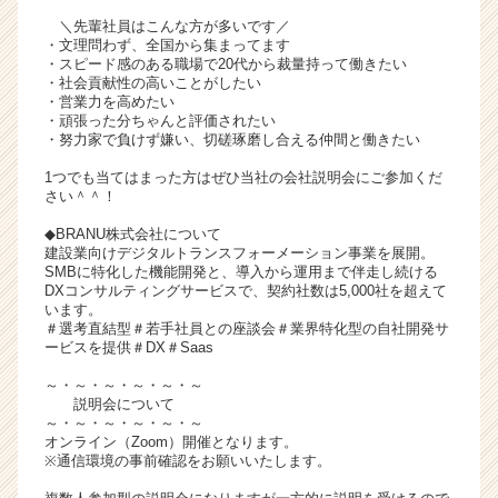
キ
＼先輩社員はこんな方が多いです／
ャ
・文理問わず、全国から集まってます
・スピード感のある職場で20代から裁量持って働きたい
リ
・社会貢献性の高いことがしたい
ア
・営業力を高めたい
（C
・頑張った分ちゃんと評価されたい
h
・努力家で負けず嫌い、切磋琢磨し合える仲間と働きたい
e
1つでも当てはまった方はぜひ当社の会社説明会にご参加くだ
e
さい＾＾！
r
C
◆BRANU株式会社について
建設業向けデジタルトランスフォーメーション事業を展開。
a
SMBに特化した機能開発と、導入から運用まで伴走し続ける
r
DXコンサルティングサービスで、契約社数は5,000社を超えて
e
います。
e
＃選考直結型＃若手社員との座談会＃業界特化型の自社開発サ
ービスを提供＃DX＃Saas
r）
～・～・～・～・～・～
説明会について
～・～・～・～・～・～
オンライン（Zoom）開催となります。
※通信環境の事前確認をお願いいたします。