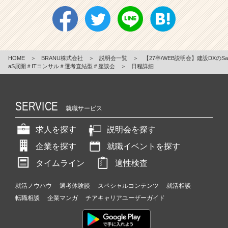
HOME
＞
BRANU株式会社
＞
説明会一覧
＞
【27卒/WEB説明会】建設DXのSa
aS展開＃ITコンサル＃選考直結型＃座談会
＞
日程詳細
SERVICE
就職サービス
求人を探す
説明会を探す
企業を探す
就職イベントを探す
タイムライン
適性検査
就活ノウハウ
選考体験談
スペシャルコンテンツ
就活相談
転職相談
企業マンガ
チアキャリアユーザーガイド