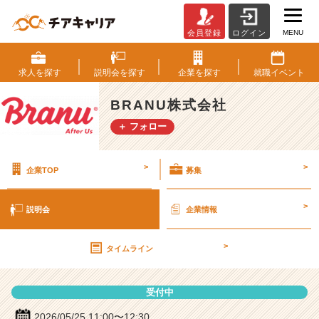
MENU
会員登録
ログイン
B
R
A
求人を
探す
説明会を
探す
企業を
探す
就職
イベント
N
U
BRANU株式会社
株
＋ フォロー
式
会
社
>
>
企業TOP
募集
の
説
明
>
説明会
企業情報
会
詳
>
細
タイムライン
|
ベ
受付中
ン
チ
2026/05/25 11:00〜12:30