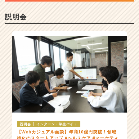
ャ
ー・
説明会
成
長
企
業
か
ら
ス
カ
ウ
ト
が
届
く
就
活
サ
イ
説明会
インターン・学生バイト
ト
【Webカジュアル面談】年商10億円突破！領域
チ
特化のスタートアップ #ヘルスケア #マーケティ