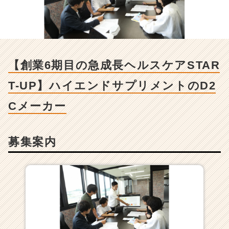
6
期
目
の
急
成
【創業6期目の急成長ヘルスケアSTAR
長
ヘ
T-UP】ハイエンドサプリメントのD2
ル
ス
Cメーカー
ケ
ア
S
募集案内
T
A
R
T
-
U
P】
ハ
イ