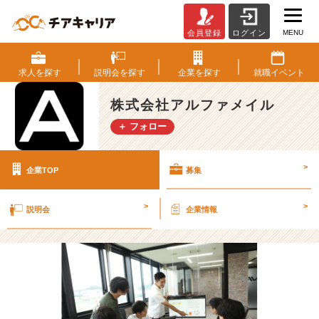
MENU
会員登録
ログイン
株
式
会
求人を
探す
説明会を
探す
企業を
探す
就職
イベント
社
ア
株式会社アルファメイル
ル
＋ フォロー
フ
ァ
メ
>
企業TOP
募集
イ
ル
の
>
>
説明会
企業情報
採
用/
求
人
-
【創
業