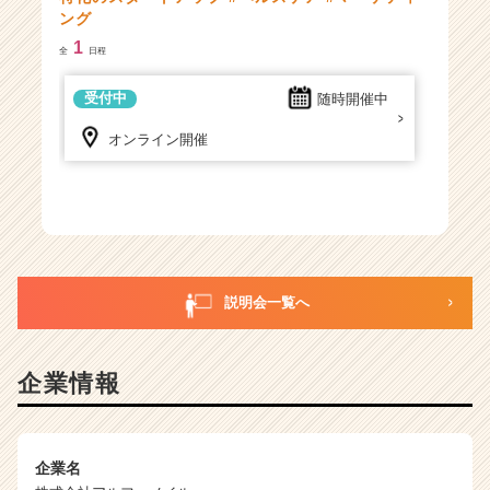
ア
ング
キ
1
ャ
全
日程
リ
ア
受付中
随時開催中
（C
オンライン開催
h
e
e
r
C
a
r
説明会一覧へ
e
e
r）
企業情報
企業名