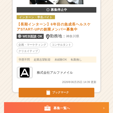
エ
募集停止中
ン
ド
インターン・学生バイト
サ
【長期インターン】6年目の急成長ヘルスケ
プ
アSTART-UPの創業メンバー募集中
リ
勤務地：
神奈川県
メ
WEB面談 OK
ン
企画・マーケティング
コンサルタント
ト
クリエイティブ
の
D
学歴不問
起業志望歓迎
未経験OK
転勤無し
2
C
株式会社アルファメイル
メ
ー
2026年06月25日 14:39 更新
カ
ー
ブックマーク
|
ベ
ン
募集一覧へ
チ