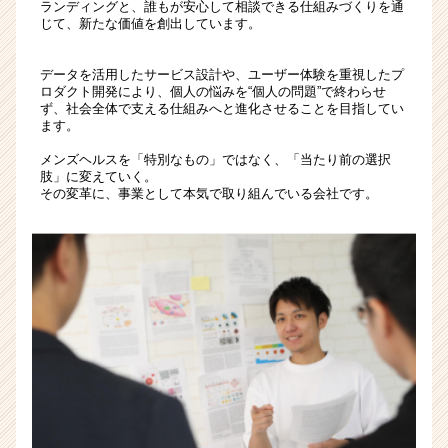
ランディングと、誰もが安心して相談できる仕組みづくりを通
ウ
じて、新たな価値を創出しています。
ト
が
届
データを活用したサービス設計や、ユーザー体験を重視したプ
ロダクト開発により、個人の悩みを“個人の問題”で終わらせ
く
ず、社会全体で支える仕組みへと進化させることを目指してい
就
ます。
活
サ
メンズヘルスを「特別なもの」ではなく、「当たり前の選択
肢」に変えていく。
イ
その変革に、事業として本気で取り組んでいる会社です。
ト
チ
ア
キ
ャ
リ
ア
（CheerCareer）