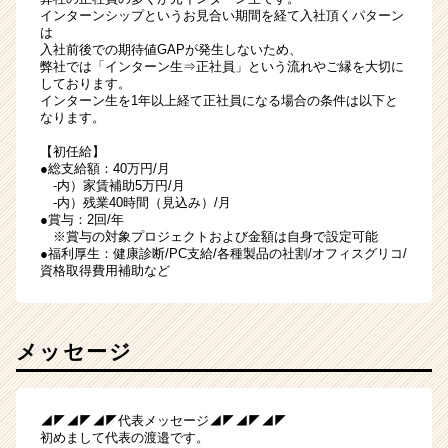
インターンシップというお見合い期間を経て入社頂くパターン
は
入社前後での期待値GAPが発生しないため、
弊社では「インターン生⇒正社員」という流れやご縁を大切に
しております。
インターン生を1年以上経て正社員になる場合の条件は以下と
なります。
【初任給】
●総支給額：40万円/月
-内）家賃補助5万円/月
-内）残業40時間（見込み）/月
●賞与：2回/年
※賞与の対象プロジェクトおよび金額は自身で設定可能
●福利厚生：健康診断/PC支給/各種製品の社割/オフィスグリコ/
資格取得費用補助など
メッセージ
◢◤◢◤◢◤代表メッセージ◢◤◢◤◢◤
初めまして代表の渡邉です。