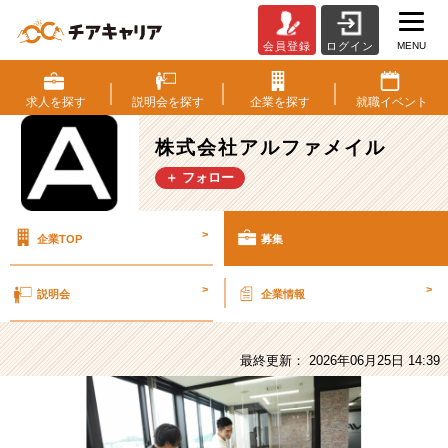
MENU
会員登録
ログイン
株
式
会
求人を
探す
説明会を
探す
企業を
探す
就職
イベント
社
ア
株式会社アルファメイル
ル
＋ フォロー
フ
ァ
メ
>
企業TOP
募集
イ
ル
の
>
>
説明会
企業情報
採
用/
求
最終更新： 2026年06月25日 14:39
人
-
【長
期