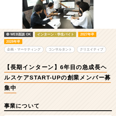
イ
ン
タ
ー
ン】
6
年
WEB面談 OK
インターン・学生バイト
2027年卒
目
2028年卒
の
企画・マーケティング
コンサルタント
クリエイティブ
急
成
長
【長期インターン】6年目の急成長ヘ
ヘ
ル
ルスケアSTART-UPの創業メンバー募
ス
ケ
集中
ア
START-
UP
の
事業について
創
業