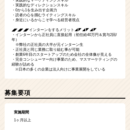
・実践的なマーケティングスキル
・実践的なディレクションスキル
・0から1を生み出す企画力
・読者の心を掴むライティングスキル
・身近にいるからこそ学べる経営者視点
◢◤◢◤◢◤インターンをするメリット◢◤◢◤◢◤
・インターンから正社員に直接起用（初任給40万円＆賞与2回/
年）
※弊社の正社員の大半が元インターン生
・正社員と同じ業務に取り組む事が可能
・創業6年目のスタートアップのため会社の全体像が見える
・完全コンシューマー向け事業のため、マスマーケティングの
経験が詰める
※日本の多くの企業は法人向けに事業展開をしている
募集要項
実施期間
1ヶ月以上