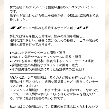
メ
株式会社アルファメイルは創業6期目のヘルスケアベンチャー
ン
です。
バ
黒字化を実現しながら売上を成長させ、今期は約12億円まで成
長しました。
ー
募
◢◤◢◤オトコの悩みを根絶するサービス創り◢◤◢◤
集
中
弊社では悩みを抱える男性が、悩みの原因を理解し、
|
適切な対策を行い、改善に繋げるための各種サービスや製品の
開発と運営を行っております。
ベ
ン
●ヘルスケアデータベースを開発・運営
チ
●ホルモン分析やセルチェックツールの開発・運営
ャ
●いつでも簡単に専門家に相談出来るチャットサービス運営
●課題解決型の高機能サプリメントの開発・販売
ー・
●その他男性の課題解決に向けた新規事業の立ち上げ
成
――――――――――
長
AGAやED、更年期障害は、多くの方が関心を持ちながらも、
企
周囲に打ち明けづらく、適切な選択肢にたどり着きにくいテー
マとされてきました。
業
メンズヘルス領域は、これまで十分に向き合われてこなかった
か
一方で、日本人男性の約3人に1人が何らかの悩みを抱えてい
ら
る、非常に社会的意義の高い分野です。
ス
私たちはこの領域において、従来の固定観念にとらわれないブ
カ