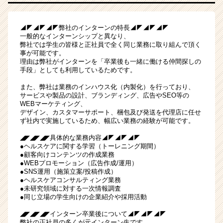
◢◤◢◤◢◤弊社のインターンの特長◢◤◢◤◢◤
一般的なインターンシップと異なり、
弊社では学生の皆様と正社員で全く同じ業務に取り組んで頂く
事が可能です。
理由は弊社がインターンを「卒業後も一緒に働ける仲間探しの
手段」としても利用しているためです。
また、弊社は業務のインハウス化（内製化）を行っており、
サービスや製品の設計、ブランディング、広告やSEO等の
WEBマーケティング、
デザイン、カスタマーサポート、梱包及び発送を代理店に任せ
ず社内で実施しているため、幅広い業務の経験が可能です。
◢◤◢◤◢◤具体的な業務内容◢◤◢◤◢◤
●ヘルスケアに関する学習（トーレニング期間）
●顧客向けコンテンツの作成業務
●WEBプロモーション（広告作成/運用）
●SNS運用（施策立案/投稿作成）
●ヘルスケアコンサルティング業務
●未研究領域に対する一次情報調査
●同じ立場の学生向けの企業紹介や採用活動
◢◤◢◤◢◤インターン卒業後について◢◤◢◤◢◤
弊社の正社員の多くが元インターン生です。