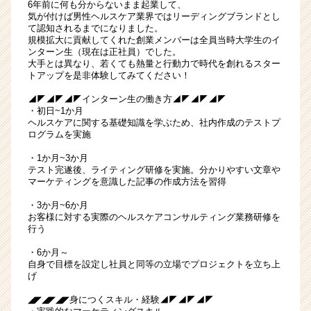
6年前に何も分からないまま起業して、
気が付けば男性ヘルスケア業界ではリーディングブランドとし
て認知されるまでになりました。
規模拡大に貢献してくれた創業メンバーは全員当時大学生のイ
ンターン生（現在は正社員）でした。
大手とは異なり、若くても熱量と行動力で時代を創れるスター
トアップを是非体験してみてください！
◢◤◢◤◢◤インターン生の働き方◢◤◢◤◢◤
・初日~1か月
ヘルスケアに関する基礎知識を学ぶため、社内作成のテストプ
ログラムを実施
・1か月~3か月
テスト完遂後、ライティング研修を実施。分かりやすい文章や
マーケティングを意識した記事の作成方法を習得
・3か月~6か月
お客様に対する実際のヘルスケアコンサルティング業務研修を
行う
・6か月～
自身で目標を設定し社員と同等の立場でプロジェクトを立ち上
げ
◢◤◢◤◢◤身につくスキル・経験◢◤◢◤◢◤