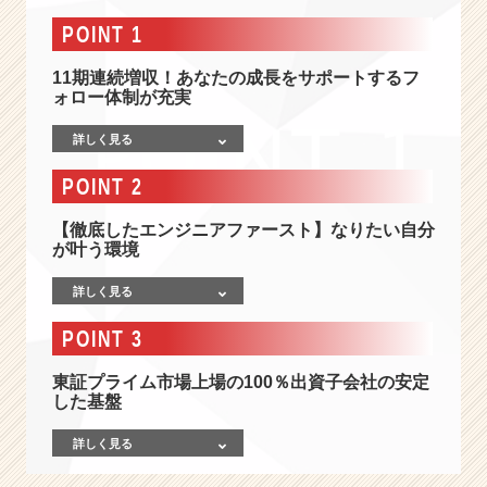
市
場
POINT 1
価
値
11期連続増収！あなたの成長をサポートするフ
の
ォロー体制が充実
高
詳しく見る
い
エ
POINT 2
ン
ジ
【徹底したエンジニアファースト】なりたい自分
ニ
が叶う環境
ア
に
詳しく見る
な
る
POINT 3
た
め
東証プライム市場上場の100％出資子会社の安定
【成
した基盤
長
を
詳しく見る
全
力