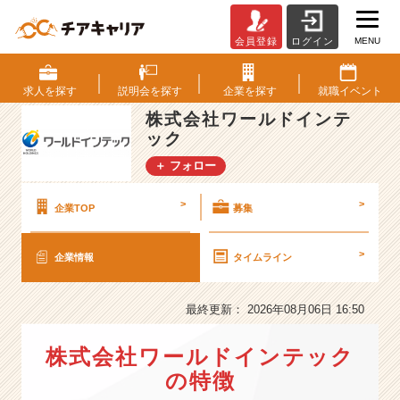
MENU
会員登録
ログイン
株
式
会
求人を
探す
説明会を
探す
企業を
探す
就職
イベント
社
株式会社ワールドインテ
ワ
ック
ー
ル
＋ フォロー
ド
イ
>
>
企業TOP
募集
ン
テ
ッ
>
企業情報
タイムライン
ク
の
最終更新： 2026年08月06日 16:50
会
社
情
株式会社ワールドインテック
報
の特徴
-