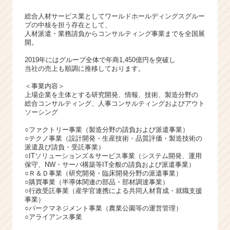
総合人材サービス業としてワールドホールディングスグルー
プの中核を担う存在として、
人材派遣・業務請負からコンサルティング事業までを全国展
開。
2019年にはグループ全体で年商1,450億円を突破し
当社の売上も順調に推移しております。
＜事業内容＞
上場企業を主体とする研究開発、情報、技術、製造分野の
総合コンサルティング、人事コンサルティングおよびアウト
ソーシング
○ファクトリー事業（製造分野の請負および派遣事業）
○テクノ事業（設計開発・生産技術・品質評価・製造技術の
派遣及び請負・受託事業）
○ITソリューションズ＆サービス事業（システム開発、運用
保守、NW・サーバ構築等IT全般の請負および派遣事業）
○Ｒ＆Ｄ事業（研究開発・臨床開発分野の派遣事業）
○購買事業（半導体関連の部品・部材調達事業）
○行政受託事業（産学官連携による共同人材育成・就職支援
事業）
○パークマネジメント事業（農業公園等の運営管理）
○アライアンス事業