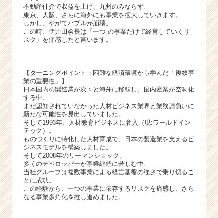
キ
不動産仲介で収益を上げ、九州のみならず、
ャ
東京、大阪、さらに海外にも事業を拡大していきます。
リ
しかし、やがてバブルが崩壊。
この時、伊井田会長は「一つ の事業だけで経営していくリ
ア
スク」を痛感したと言います。
（C
h
e
【ターニングポイント：困難な経済環境から学んだ「複数事
e
業の重要性」】
r
日本国内の製造業が次々と海外に移転し、国内産業が空洞化
C
する中、
a
まだ認知されていなかった人材ビジネス業界と業務請負いに
新たな可能性を見出していました。
r
そして1993年、人材教育ビジネスに参入（現:ワールドイン
e
テック）。
e
ものづくりに特化した人材育成で、日本の製造業を支えるビ
r）
ジネスモデルを構築しました。
そして2008年のリーマンショック。
多くのデベロッパーが事業継続に苦しむ中、
当社グループは複数事業による経営基盤の強さで乗り切るこ
とに成功。
この経験から、一つの事業に依存するリスクを痛感し、さら
なる事業多角化を推し進めました。