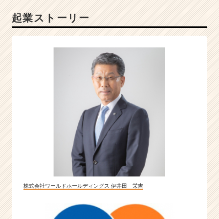
支
起業ストーリー
援】
福
利
厚
生・
研
修
制
度
に
自
信
ア
リ
◎
|
ベ
株式会社ワールドホールディングス 伊井田 栄吉
ン
チ
ャ