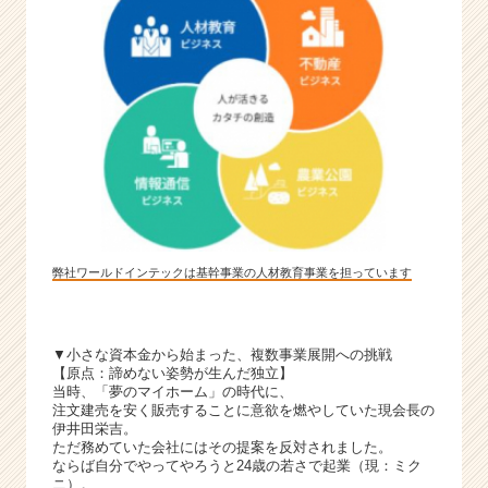
ー・
成
長
企
業
か
ら
ス
カ
ウ
ト
が
弊社ワールドインテックは基幹事業の人材教育事業を担っています
届
く
就
▼小さな資本金から始まった、複数事業展開への挑戦
活
【原点：諦めない姿勢が生んだ独立】
サ
当時、「夢のマイホーム」の時代に、
イ
注文建売を安く販売することに意欲を燃やしていた現会長の
ト
伊井田栄吉。
チ
ただ務めていた会社にはその提案を反対されました。
ならば自分でやってやろうと24歳の若さで起業（現：ミク
ア
ニ）。