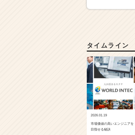
ャ
ー・
成
長
企
業
か
タイムライン
ら
ス
カ
ウ
ト
が
届
く
就
活
サ
2026.01.19
イ
市場価値の高いエンジニアを
ト
目指せる秘訣
チ