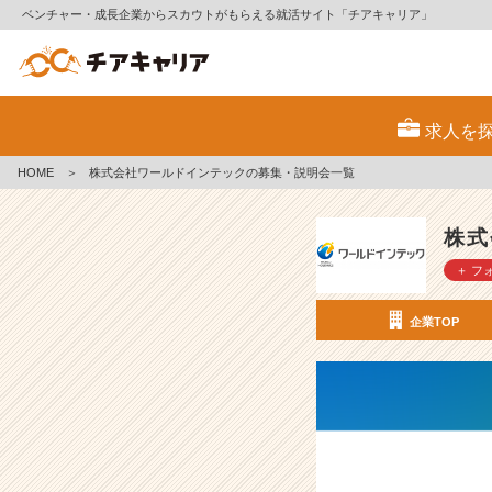
ベンチャー・成長企業からスカウトがもらえる就活サイト「チアキャリア」
株
式
求人を
会
社
HOME
＞
株式会社ワールドインテックの募集・説明会一覧
ワ
ー
ル
株式
ド
＋ フ
イ
ン
テ
企業TOP
ッ
ク
の
採
用/
求
人