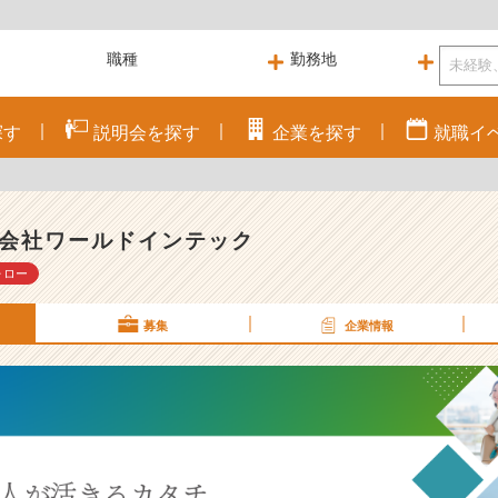
探す
説明会を
探す
企業を
探す
就職
イ
会社ワールドインテック
ォロー
募集
企業情報