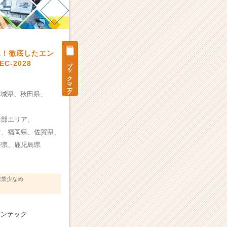
収！徹底したエン
ブックマーク
C-2028
宮城県、
秋田県、
、
中部エリア、
ア、
福岡県、
佐賀県、
崎県、
鹿児島県
残業少なめ
インテック