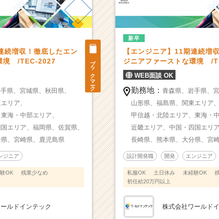
新卒
期連続増収！徹底したエン
【エンジニア】11期連続増
ブックマーク
 /TEC-2027
ジニアファーストな環境 /TE
WEB面談 OK
勤務地：
岩手県、
宮城県、
秋田県、
青森県、
岩手県、
東エリア、
山形県、
福島県、
関東エリア
、
東海・中部エリア、
甲信越・北陸エリア、
東海・
四国エリア、
福岡県、
佐賀県、
近畿エリア、
中国・四国エリ
分県、
宮崎県、
鹿児島県
長崎県、
熊本県、
大分県、
宮
ンジニア
設計開発職
開発
エンジニア
験OK
残業少なめ
私服OK
土日休み
未経験OK
初任給20万円以上
ワールドインテック
株式会社ワールド