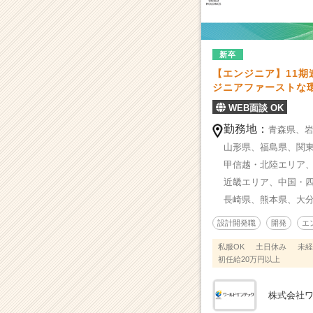
全
力
支
援】
新卒
福
【エンジニア】11
利
ジニアファーストな環境
厚
生・
WEB面談 OK
研
勤務地：
青森県、
修
山形県、
福島県、
関
制
度
甲信越・北陸エリア
に
近畿エリア、
中国・
自
長崎県、
熊本県、
大
信
ア
設計開発職
開発
エ
リ
私服OK
土日休み
未経
◎
初任給20万円以上
|
ベ
株式会社
ン
チ