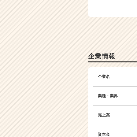
ア
キ
ャ
リ
ア
（C
h
e
e
企業情報
r
C
a
企業名
r
e
e
業種・業界
r）
売上高
資本金