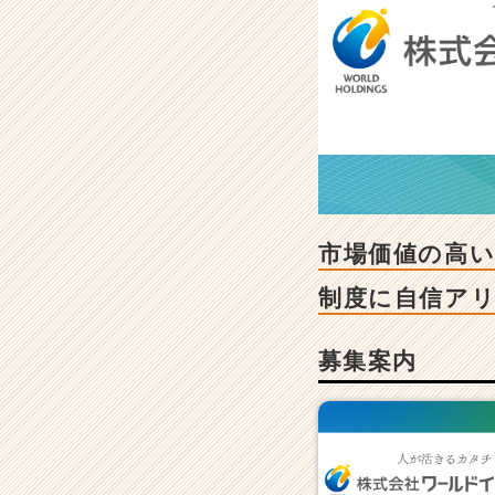
-
市
場
価
値
の
高
い
エ
ン
ジ
市場価値の高
ニ
ア
制度に自信ア
に
な
募集案内
る
た
め
【成
長
を