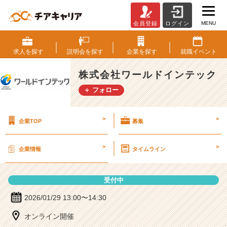
MENU
会員登録
ログイン
株
式
会
求人を
探す
説明会を
探す
企業を
探す
就職
イベント
社
ワ
株式会社ワールドインテック
ー
＋ フォロー
ル
ド
イ
>
>
企業TOP
募集
ン
テ
ッ
>
>
企業情報
タイムライン
ク
の
説
受付中
明
会
2026/01/29 13:00〜14:30
詳
オンライン開催
細