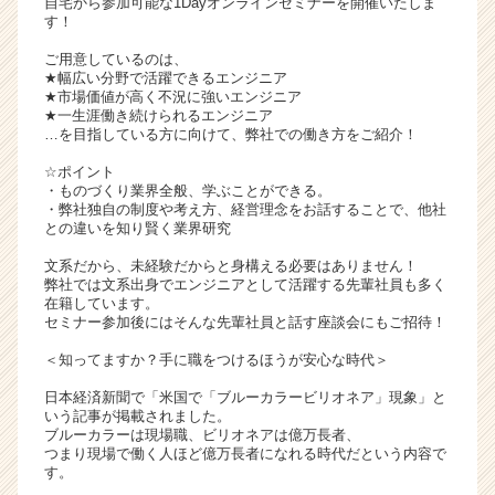
自宅から参加可能な1Dayオンラインセミナーを開催いたしま
イ
す！
ト
ご用意しているのは、
チ
★幅広い分野で活躍できるエンジニア
ア
★市場価値が高く不況に強いエンジニア
キ
★一生涯働き続けられるエンジニア
…を目指している方に向けて、弊社での働き方をご紹介！
ャ
リ
☆ポイント
ア
・ものづくり業界全般、学ぶことができる。
（C
・弊社独自の制度や考え方、経営理念をお話することで、他社
との違いを知り賢く業界研究
h
e
文系だから、未経験だからと身構える必要はありません！
e
弊社では文系出身でエンジニアとして活躍する先輩社員も多く
r
在籍しています。
セミナー参加後にはそんな先輩社員と話す座談会にもご招待！
C
a
＜知ってますか？手に職をつけるほうが安心な時代＞
r
e
日本経済新聞で「米国で「ブルーカラービリオネア」現象」と
e
いう記事が掲載されました。
ブルーカラーは現場職、ビリオネアは億万長者、
r）
つまり現場で働く人ほど億万長者になれる時代だという内容で
す。