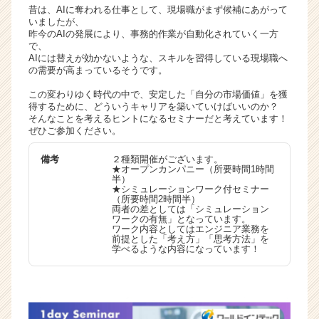
昔は、AIに奪われる仕事として、現場職がまず候補にあがって
いましたが、
昨今のAIの発展により、事務的作業が自動化されていく一方
で、
AIには替えが効かないような、スキルを習得している現場職へ
の需要が高まっているそうです。
この変わりゆく時代の中で、安定した「自分の市場価値」を獲
得するために、どういうキャリアを築いていけばいいのか？
そんなことを考えるヒントになるセミナーだと考えています！
ぜひご参加ください。
備考
２種類開催がございます。
★オープンカンパニー（所要時間1時間
半）
★シミュレーションワーク付セミナー
（所要時間2時間半）
両者の差としては「シミュレーション
ワークの有無」となっています。
ワーク内容としてはエンジニア業務を
前提とした「考え方」「思考方法」を
学べるような内容になっています！