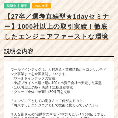
|
説明会
新卒
2027年卒
ベ
ン
【27卒／選考直結型★1dayセミナ
チ
ャ
ー】1000社以上の取引実績！徹底
ー・
成
したエンジニアファーストな環境
長
企
説明会内容
業
か
ら
ス
ワールドインテックは、人材派遣・業務請負からコンサルティ
カ
ング事業までを全国展開しています。
【ワールドインテックの実績】
ウ
・東証プライム市場上場の100％出資子会社の安定した基盤
ト
・1000社以上の取引実績！11期連続増収
が
・グループ全体で年商1,450億円を突破
届
「エンジニアとしての働き方って何があるの？」
く
「将来ずっとエンジニアとして技術に携わっていきたい」
就
活
そんな皆さんの“活動前のギモン“や”知りたい！“にお応えする、
サ