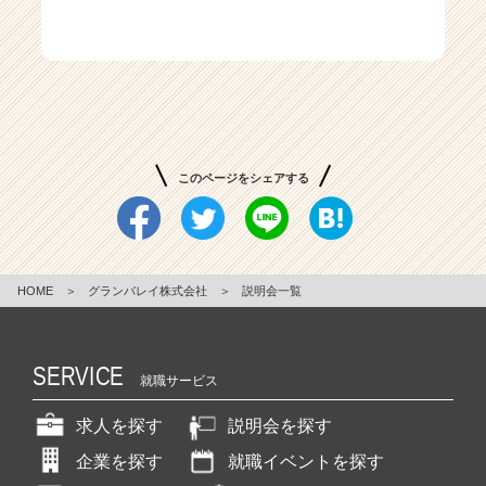
ア
キ
ャ
リ
ア
（C
h
e
このページをシェアする
e
r
C
a
HOME
＞
グランバレイ株式会社
＞
説明会一覧
r
e
e
r）
SERVICE
就職サービス
求人を探す
説明会を探す
企業を探す
就職イベントを探す