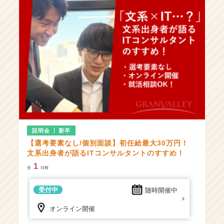
チ
ャ
ー・
成
長
企
業
か
ら
ス
カ
ウ
ト
説明会
新卒
が
【選考要素なし/個別面談】初任給最大30万円！
届
文系出身者が語るITコンサルタントのすすめ！
く
1
全
日程
就
活
受付中
随時開催中
サ
イ
オンライン開催
ト
チ