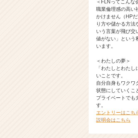
＜FLNってこんな
チ
職業倫理感の高い
ャ
かけません（HP
ー・
り方や儲かる方法
成
いう言葉が飛び交
長
企
値がない」という
業
います。
か
ら
＜わたしの夢＞
ス
「わたしとわたし
カ
いことです。
ウ
自分自身もワクワ
ト
が
状態にしていくこ
届
プライベートでも
く
す。
就
エントリーはこち
活
説明会はこちら
サ
イ
ト