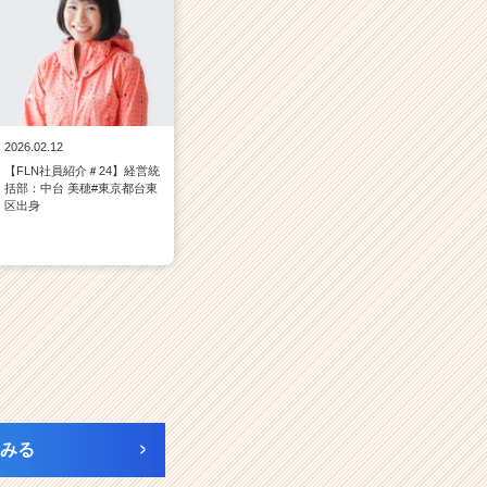
2026.02.12
【FLN社員紹介＃24】経営統
括部：中台 美穂#東京都台東
区出身
みる