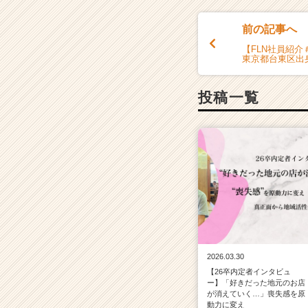
チ
ア
前の記事へ
キ
【FLN社員紹介
ャ
東京都台東区出
リ
ア
（C
投稿一覧
h
e
e
r
C
a
r
e
e
r）
2026.03.30
【26卒内定者インタビュ
ー】「好きだった地元のお店
が消えていく…」喪失感を原
動力に変え