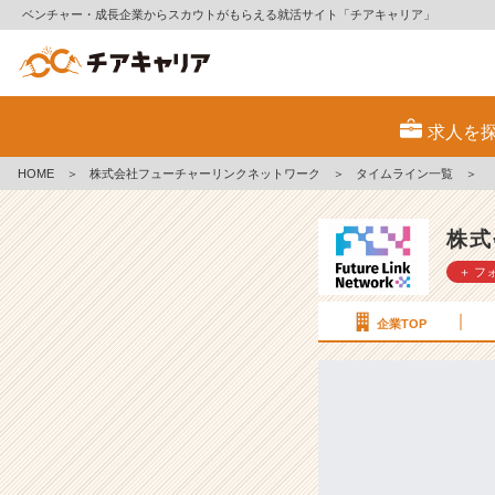
ベンチャー・成長企業からスカウトがもらえる就活サイト「チアキャリア」
【F
L
求人を
N
社
HOME
＞
株式会社フューチャーリンクネットワーク
＞
タイムライン一覧
＞
員
紹
介
株式
＃
＋ フ
2
3】
パ
企業TOP
ー
ト
ナ
ー
共
創
部：