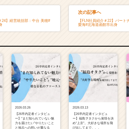
次の記事へ
＃24】経営統括部：中台 美穂#
【FLN社員紹介＃22】パー
身
愛海#北海道函館市出身
2026.03.26
2026.03.13
【26卒内定者インタビュ
【26卒内定者インタビュ
ー】”まだ知られていない魅
ー】福島ヲタクから覚悟を決
力を届けたい”やりたいこと
め”上京”。大好きな場所を飛
と地元への想いが重なる
び出してまで、、、