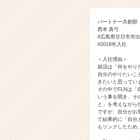
チ
ャ
ー
リ
パートナー共
ン
西本 真弓
ク
#広島県廿日市市
ネ
#2018年入社
ッ
ト
＜入社理由＞
ワ
就活は「何をやり
ー
ク
自分のやりたいこ
の
きたいと思ってい
タ
その中でFLNは
イ
いう事を聞き、そ
ム
と」を考えながら
ラ
ですが、自分がお
イ
て結果的に「自分
ン】
|
もリンクしたため
ベ
ン