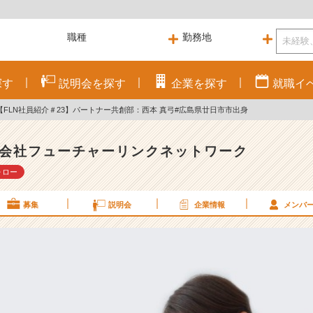
探す
説明会を
探す
企業を
探す
就職
イ
【FLN社員紹介＃23】パートナー共創部：西本 真弓#広島県廿日市市出身
会社フューチャーリンクネットワーク
ォロー
募集
説明会
企業情報
メンバ