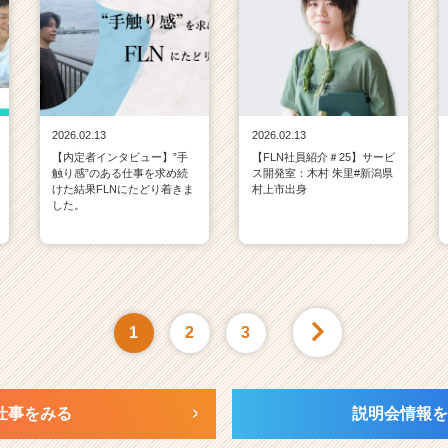
2026.02.13
2026.02.13
【内定者インタビュー】”手
【FLN社員紹介＃25】サービ
触り感”のある仕事を求め続
ス開発室：木村 朱里#新潟県
けた結果FLNにたどり着きま
村上市出身
した。
1
2
3
仕事をみる
説明会情報を