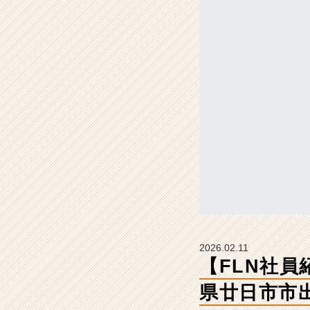
西
本
真
弓
#
広
島
県
廿
日
市
市
出
身
【株
式
会
2026.02.11
社
【FLN社員
フ
ュ
県廿日市市
ー