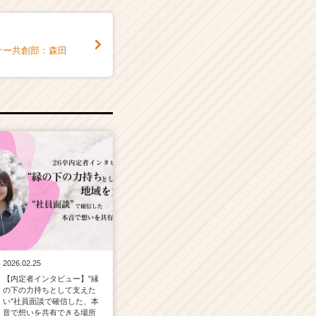
トナー共創部：森田
2026.02.25
【内定者インタビュー】”縁
の下の力持ちとして支えた
い”社員面談で確信した、本
音で想いを共有できる場所