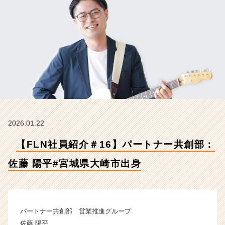
藤
陽
平
#
宮
城
県
大
崎
市
出
身
2026.01.22
【株
式
【FLN社員紹介＃16】パートナー共創部：
会
社
佐藤 陽平#宮城県大崎市出身
フ
ュ
ー
チ
パートナー共創部 営業推進グループ
ャ
佐藤 陽平
ー