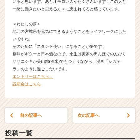
いると思います。あとオモロい人がたくさんいます！この人と
ー・
一緒に働きたいと思える方々に恵まれてると感じています。
成
長
企
＜わたしの夢＞
業
地元の宮城県を元気にできるようなことをライフワークにした
か
いですね。
ら
そのために「スタンド使い」になることが夢です！
ス
趣味がギターと日本酒なので、余生は実家の田んぼでのんびり
カ
ササニシキか美山錦(酒米)でもつくりながら、漫画「シガテ
ウ
ラ」のように過ごしたいです。
ト
が
エントリーはこちら！
届
説明会はこちら
く
就
活
サ
前の記事へ
次の記事へ
イ
ト
チ
投稿一覧
ア