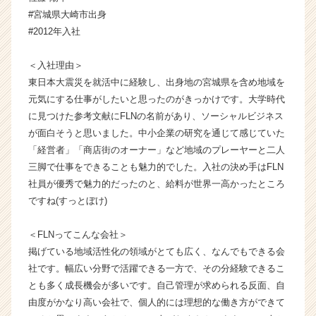
リ
#宮城県大崎市出身
ン
#2012年入社
ク
ネ
＜入社理由＞
ッ
東日本大震災を就活中に経験し、出身地の宮城県を含め地域を
ト
元気にする仕事がしたいと思ったのがきっかけです。大学時代
ワ
に見つけた参考文献にFLNの名前があり、ソーシャルビジネス
ー
ク
が面白そうと思いました。中小企業の研究を通じて感じていた
の
「経営者」「商店街のオーナー」など地域のプレーヤーと二人
タ
三脚で仕事をできることも魅力的でした。入社の決め手はFLN
イ
社員が優秀で魅力的だったのと、給料が世界一高かったところ
ム
ですね(すっとぼけ)
ラ
イ
＜FLNってこんな会社＞
ン】
|
掲げている地域活性化の領域がとても広く、なんでもできる会
ベ
社です。幅広い分野で活躍できる一方で、その分経験できるこ
ン
とも多く成長機会が多いです。自己管理が求められる反面、自
チ
由度がかなり高い会社で、個人的には理想的な働き方ができて
ャ