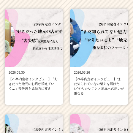
キ
ャ
リ
ア
（C
h
e
e
r
C
a
r
2026.03.30
2026.03.26
e
【26卒内定者インタビュー】「好
【26卒内定者インタビュー】”ま
e
きだった地元のお店が消えてい
だ知られていない魅力を届けた
r）
く…」喪失感を原動力に変え
い”やりたいことと地元への想いが
重なる