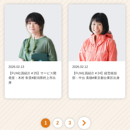
2026.02.13
2026.02.12
【FLN社員紹介＃25】サービス開
【FLN社員紹介＃24】経営統括
発室：木村 朱里#新潟県村上市出
部：中台 美穂#東京都台東区出身
身
1
2
3