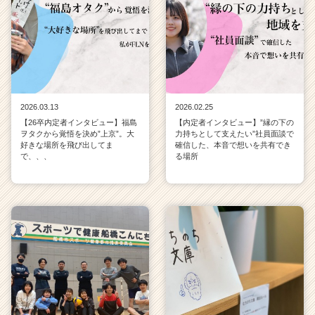
2026.03.13
2026.02.25
【26卒内定者インタビュー】福島
【内定者インタビュー】”縁の下の
ヲタクから覚悟を決め”上京”。大
力持ちとして支えたい”社員面談で
好きな場所を飛び出してま
確信した、本音で想いを共有でき
で、、、
る場所