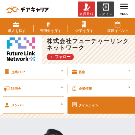
MENU
会員登録
ログイン
【F
L
N
求人を
探す
説明会を
探す
企業を
探す
就職
イベント
社
株式会社フューチャーリンク
員
ネットワーク
紹
介
＋ フォロー
＃
1
>
>
企業TOP
募集
6】
パ
ー
>
>
説明会
企業情報
ト
ナ
>
ー
メンバー
タイムライン
共
創
部：
佐