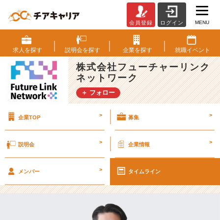
MENU
会員登録
ログイン
【F
L
N
求人を
探す
説明会を
探す
企業を
探す
就職
イベント
社
株式会社フューチャーリンク
員
ネットワーク
紹
介
＋ フォロー
＃
3】
>
>
企業TOP
募集
地
域
マ
>
>
説明会
企業情報
ー
ケ
>
テ
メンバー
タイムライン
ィ
ン
グ
部：