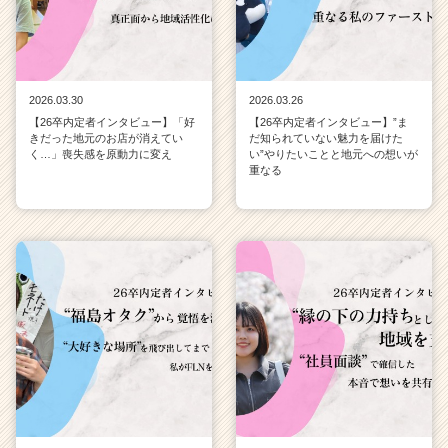
チ
ア
キ
ャ
リ
2026.03.30
2026.03.26
ア
【26卒内定者インタビュー】「好
【26卒内定者インタビュー】”ま
（C
きだった地元のお店が消えてい
だ知られていない魅力を届けた
h
く…」喪失感を原動力に変え
い”やりたいことと地元への想いが
重なる
e
e
r
C
a
r
e
e
r）