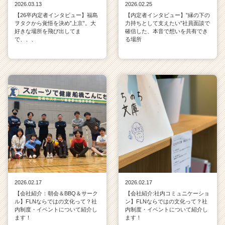
2026.03.13
2026.02.25
【26卒内定者インタビュー】福島
【内定者インタビュー】”縁の下の
ヲタクから覚悟を決め”上京”。大
力持ちとして支えたい”社員面談で
好きな場所を飛び出してま
確信した、本音で想いを共有でき
で、、、
る場所
2026.02.17
2026.02.17
【会社紹介：朝会＆BBQ＆サーク
【会社紹介:社内コミュニケーショ
ル】FLNならではの文化って？社
ン】FLNならではの文化って？社
内制度・イベントについて紹介し
内制度・イベントについて紹介し
ます！
ます！