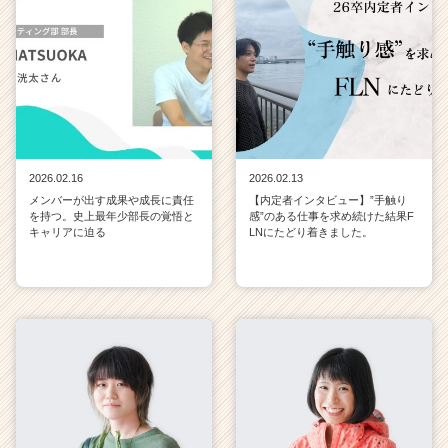
2026.02.16
2026.02.13
メンバーが出す成果や成長に責任
【内定者インタビュー】”手触り
を持つ。史上最年少部長の覚悟と
感”のある仕事を求め続けた結果F
キャリアに迫る
LNにたどり着きました。