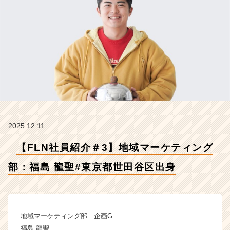
福
島
龍
聖
#
東
京
都
世
田
谷
区
2025.12.11
出
身
【FLN社員紹介＃3】地域マーケティング
【株
式
部：福島 龍聖#東京都世田谷区出身
会
社
フ
ュ
地域マーケティング部 企画G
ー
福島 龍聖
チ