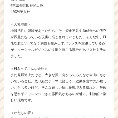
ャ
#東京都世田谷区出身
ー
#2024年入社
リ
ン
＜入社理由＞
ク
地域活性に興味があったからこそ、資金不足や助成金への依存
ネ
が課題になっている現実に悩まされていました。そんな中、FL
ッ
Nの理念だけでなく利益も生み出すバランスを重視している点
ト
ワ
が、ソーシャルビジネスの文脈と通じる部分があり入社を決め
ー
ました。
ク
の
＜FLNってこんな会社＞
タ
まだ発展途上だけど、大きな夢に向かってみんなが自由にもが
イ
いている会社。取り組むテーマは難しく、結果を出すのが難し
ム
いことも多いけど、そんな難しい所に挑戦できる環境と、失敗
ラ
イ
を恐れずチャレンジできる雰囲気があるのが魅力。刺激的で楽
ン】
しい環境です。
|
ベ
＜わたしの夢＞
ン