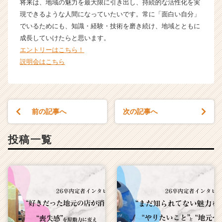
将来は、地域の魅力を最大限に引き出し、持続的な活性化を実
チ
現できるような人間になっていたいです。常に「面白い自分」
ャ
でいるためにも、知識・経験・技術を磨き続け、地域とともに
ー・
成
成長していけたらと思います。
長
エントリーはこちら！
企
説明会はこちら
業
か
ら
ス
カ
前の記事へ
次の記事へ
ウ
ト
投稿一覧
が
届
く
就
活
サ
イ
ト