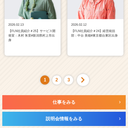
2026.02.13
2026.02.12
【FLN社員紹介＃25】サービス開
【FLN社員紹介＃24】経営統括
発室：木村 朱里#新潟県村上市出
部：中台 美穂#東京都台東区出身
身
1
2
3
仕事をみる
説明会情報をみる