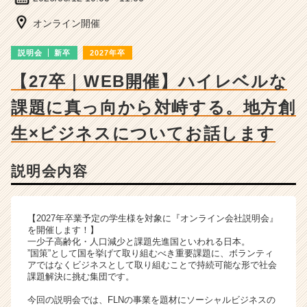
の
説
オンライン開催
明
会
説明会
新卒
2027年卒
詳
細
【27卒｜WEB開催】ハイレベルな
|
課題に真っ向から対峙する。地方創
ベ
ン
生×ビジネスについてお話します
チ
ャ
ー・
説明会内容
成
長
企
【2027年卒業予定の学生様を対象に『オンライン会社説明会』
業
を開催します！】
か
一少子高齢化・人口減少と課題先進国といわれる日本。
ら
”国策”として国を挙げて取り組むべき重要課題に、ボランティ
ス
アではなくビジネスとして取り組むことで持続可能な形で社会
課題解決に挑む集団です。
カ
ウ
今回の説明会では、FLNの事業を題材にソーシャルビジネスの
ト