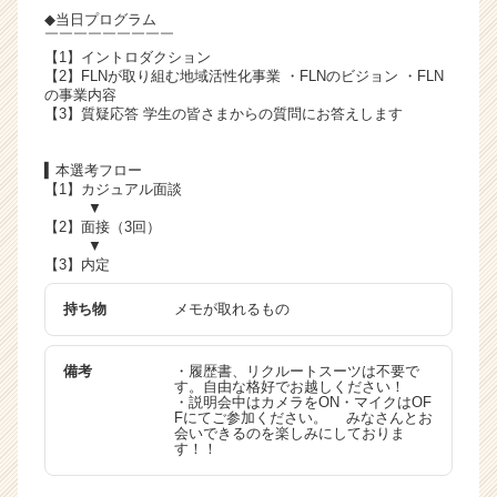
r
◆当日プログラム
e
￣￣￣￣￣￣￣￣￣
【1】イントロダクション
e
【2】FLNが取り組む地域活性化事業 ・FLNのビジョン ・FLN
r）
の事業内容
【3】質疑応答 学生の皆さまからの質問にお答えします
▍本選考フロー
【1】カジュアル面談
▼
【2】面接（3回）
▼
【3】内定
持ち物
メモが取れるもの
備考
・履歴書、リクルートスーツは不要で
す。自由な格好でお越しください！
・説明会中はカメラをON・マイクはOF
Fにてご参加ください。 みなさんとお
会いできるのを楽しみにしておりま
す！！