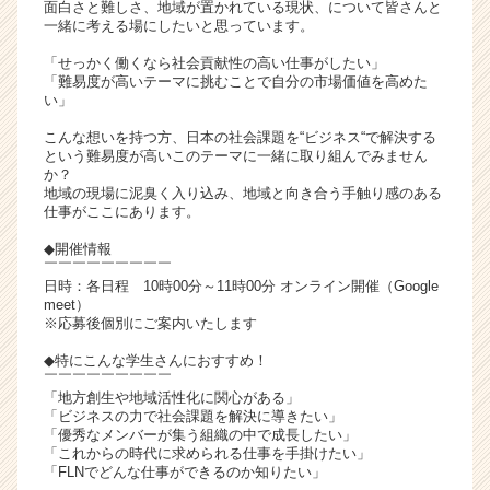
面白さと難しさ、地域が置かれている現状、について皆さんと
が
一緒に考える場にしたいと思っています。
届
「せっかく働くなら社会貢献性の高い仕事がしたい」
く
「難易度が高いテーマに挑むことで自分の市場価値を高めた
就
い」
活
サ
こんな想いを持つ方、日本の社会課題を“ビジネス“で解決する
という難易度が高いこのテーマに一緒に取り組んでみません
イ
か？
ト
地域の現場に泥臭く入り込み、地域と向き合う手触り感のある
チ
仕事がここにあります。
ア
◆開催情報
キ
￣￣￣￣￣￣￣￣￣
ャ
日時：各日程 10時00分～11時00分 オンライン開催（Google
リ
meet）
ア
※応募後個別にご案内いたします
（C
◆特にこんな学生さんにおすすめ！
h
￣￣￣￣￣￣￣￣￣
e
「地方創生や地域活性化に関心がある」
e
「ビジネスの力で社会課題を解決に導きたい」
r
「優秀なメンバーが集う組織の中で成長したい」
「これからの時代に求められる仕事を手掛けたい」
C
「FLNでどんな仕事ができるのか知りたい」
a