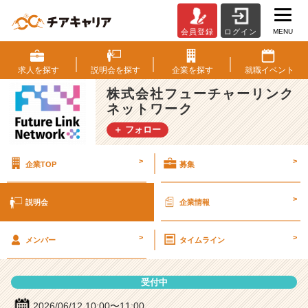
MENU
会員登録
ログイン
株
式
会
求人を
探す
説明会を
探す
企業を
探す
就職
イベント
社
株式会社フューチャーリンク
フ
ネットワーク
ュ
ー
＋ フォロー
チ
ャ
>
>
企業TOP
募集
ー
リ
ン
>
説明会
企業情報
ク
ネ
>
>
ッ
メンバー
タイムライン
ト
ワ
受付中
ー
ク
2026/06/12 10:00〜11:00