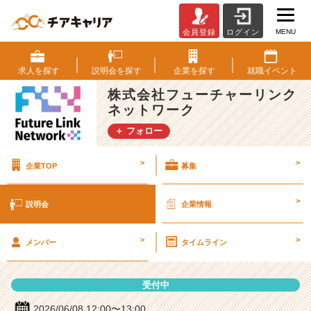
MENU
会員登録
ログイン
株
式
会
求人を
探す
説明会を
探す
企業を
探す
就職
イベント
社
株式会社フューチャーリンク
フ
ネットワーク
ュ
ー
＋ フォロー
チ
ャ
>
>
企業TOP
募集
ー
リ
ン
>
説明会
企業情報
ク
ネ
>
>
ッ
メンバー
タイムライン
ト
ワ
受付中
ー
ク
2026/06/08 12:00〜13:00