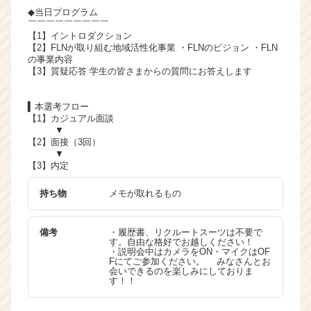
r
◆当日プログラム
e
￣￣￣￣￣￣￣￣￣
【1】イントロダクション
e
【2】FLNが取り組む地域活性化事業 ・FLNのビジョン ・FLN
r）
の事業内容
【3】質疑応答 学生の皆さまからの質問にお答えします
▍本選考フロー
【1】カジュアル面談
▼
【2】面接（3回）
▼
【3】内定
持ち物
メモが取れるもの
備考
・履歴書、リクルートスーツは不要で
す。自由な格好でお越しください！
・説明会中はカメラをON・マイクはOF
Fにてご参加ください。 みなさんとお
会いできるのを楽しみにしておりま
す！！