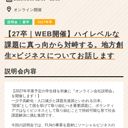
の
説
オンライン開催
明
会
説明会
新卒
2027年卒
詳
細
【27卒｜WEB開催】ハイレベルな
|
課題に真っ向から対峙する。地方創
ベ
ン
生×ビジネスについてお話します
チ
ャ
ー・
説明会内容
成
長
企
【2027年卒業予定の学生様を対象に『オンライン会社説明会』
業
を開催します！】
か
一少子高齢化・人口減少と課題先進国といわれる日本。
ら
”国策”として国を挙げて取り組むべき重要課題に、ボランティ
ス
アではなくビジネスとして取り組むことで持続可能な形で社会
課題解決に挑む集団です。
カ
ウ
今回の説明会では、FLNの事業を題材にソーシャルビジネスの
ト