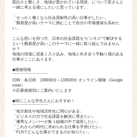
面白さと難しさ、地域が置かれている現状、について皆さんと
が
一緒に考える場にしたいと思っています。
届
「せっかく働くなら社会貢献性の高い仕事がしたい」
く
「難易度が高いテーマに挑むことで自分の市場価値を高めた
就
い」
活
サ
こんな想いを持つ方、日本の社会課題を“ビジネス“で解決する
という難易度が高いこのテーマに一緒に取り組んでみません
イ
か？
ト
地域の現場に泥臭く入り込み、地域と向き合う手触り感のある
チ
仕事がここにあります。
ア
◆開催情報
キ
￣￣￣￣￣￣￣￣￣
ャ
日時：各日程 10時00分～11時00分 オンライン開催（Google
リ
meet）
ア
※応募後個別にご案内いたします
（C
◆特にこんな学生さんにおすすめ！
h
￣￣￣￣￣￣￣￣￣
e
「地方創生や地域活性化に関心がある」
e
「ビジネスの力で社会課題を解決に導きたい」
r
「優秀なメンバーが集う組織の中で成長したい」
「これからの時代に求められる仕事を手掛けたい」
C
「FLNでどんな仕事ができるのか知りたい」
a