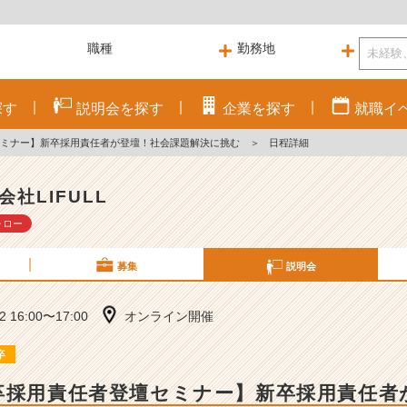
探す
説明会を
探す
企業を
探す
就職
イ
セミナー】新卒採用責任者が登壇！社会課題解決に挑む
＞
日程詳細
会社LIFULL
ォロー
募集
説明会
22 16:00〜17:00
オンライン開催
卒
卒採用責任者登壇セミナー】新卒採用責任者