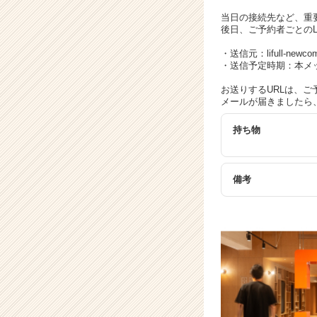
ト
チ
当日の接続先など、重要
後日、ご予約者ごとのL
ア
キ
・送信元：lifull-newcome
ャ
・送信予定時期：本メ
リ
お送りするURLは、ご
ア
メールが届きましたら、
（C
h
持ち物
e
e
r
備考
C
a
r
e
e
r）