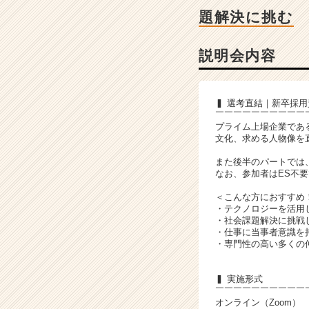
ン
題解決に挑む
チ
ャ
ー・
説明会内容
成
長
企
▍ 選考直結｜新卒採
業
￣￣￣￣￣￣￣￣￣￣
か
プライム上場企業である
ら
文化、求める人物像を
ス
また後半のパートでは、
カ
なお、参加者はES不
ウ
ト
＜こんな方におすすめ
・テクノロジーを活用
が
・社会課題解決に挑戦
届
・仕事に当事者意識を
く
・専門性の高い多くの
就
活
▍ 実施形式
サ
￣￣￣￣￣￣￣￣￣￣
イ
オンライン（Zoom）