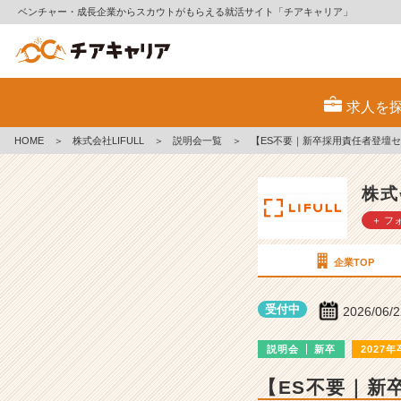
ベンチャー・成長企業からスカウトがもらえる就活サイト「チアキャリア」
株
式
求人を
会
社
HOME
＞
株式会社LIFULL
＞
説明会一覧
＞
【ES不要｜新卒採用責任者登壇
L
I
F
株式
U
＋ フ
L
L
の
企業TOP
説
明
受付中
2026/06/
会
詳
説明会
新卒
2027年
細
|
【ES不要｜新
ベ