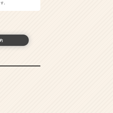
ます。
約