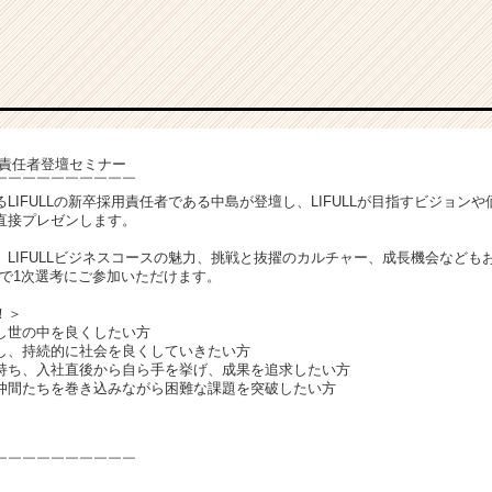
用責任者登壇セミナー
￣￣￣￣￣￣￣￣￣￣
LIFULLの新卒採用責任者である中島が登壇し、LIFULLが目指すビジョン
直接プレゼンします。
LIFULLビジネスコースの魅力、挑戦と抜擢のカルチャー、成長機会なども
要で1次選考にご参加いただけます。
！＞
し世の中を良くしたい方
し、持続的に社会を良くしていきたい方
持ち、入社直後から自ら手を挙げ、成果を追求したい方
仲間たちを巻き込みながら困難な課題を突破したい方
￣￣￣￣￣￣￣￣￣￣