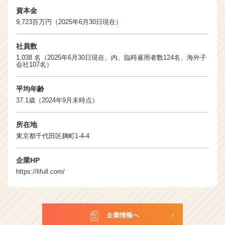
受付中
8月18日(火)
10:00〜11:00
資本金
9,723百万円（2025年6月30日現在）
オンライン開催
社員数
受付中
8月18日(火)
18:00〜19:00
1,038 名（2025年6月30日現在、内、臨時雇用者数124名、海外子
会社107名）
オンライン開催
平均年齢
37.1歳（2024年9月末時点）
受付中
8月19日(水)
11:00〜12:00
オンライン開催
所在地
東京都千代田区麹町1-4-4
受付中
8月19日(水)
14:00〜15:00
企業HP
オンライン開催
https://lifull.com/
受付中
8月20日(木)
12:00〜13:00
企業情報へ
オンライン開催