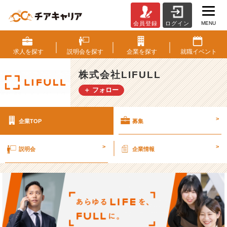
MENU
会員登録
ログイン
株
式
会
求人を
探す
説明会を
探す
企業を
探す
就職
イベント
社
L
株式会社LIFULL
I
＋ フォロー
F
U
L
>
企業TOP
募集
L
の
採
>
>
説明会
企業情報
用/
求
人
-
【業
界
最