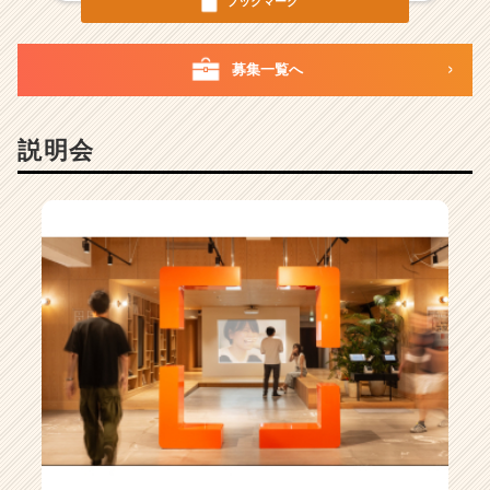
ブックマーク
ン
チ
ャ
募集一覧へ
ー・
成
長
説明会
企
業
か
ら
ス
カ
ウ
ト
が
届
く
就
活
サ
イ