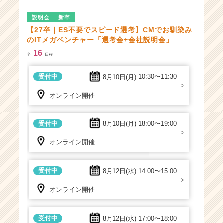
ト
チ
説明会
新卒
ア
【27卒｜ES不要でスピード選考】CMでお馴染み
キ
のITメガベンチャー「選考会+会社説明会」
ャ
16
リ
全
日程
ア
（C
受付中
8月10日(月)
10:30〜11:30
h
オンライン開催
e
e
r
受付中
8月10日(月)
18:00〜19:00
C
a
オンライン開催
r
e
e
受付中
8月12日(水)
14:00〜15:00
r）
オンライン開催
受付中
8月12日(水)
17:00〜18:00