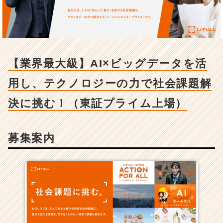
大
級】
A
I
×
ビ
【業界最大級】AI×ビッグデータを活
ッ
グ
用し、テクノロジーの力で社会課題解
デ
ー
決に挑む！（東証プライム上場）
タ
を
活
募集案内
用
し、
テ
ク
ノ
ロ
ジ
ー
の