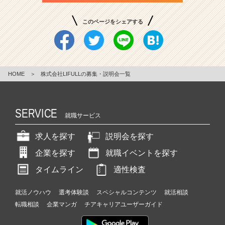
受付中
8月20日(木)
18:00〜19:00
このページをシェアする
オンライン開催
受付中
8月21日(金)
14:00〜15:00
HOME
＞
株式会社LIFULLの募集・説明会一覧
オンライン開催
SERVICE
受付中
就職サービス
8月21日(金)
18:00〜19:00
オンライン開催
求人を探す
説明会を探す
企業を探す
就職イベントを探す
タイムライン
適性検査
就活ノウハウ
選考体験談
スペシャルコンテンツ
就活相談
転職相談
企業マンガ
チアキャリアユーザーガイド