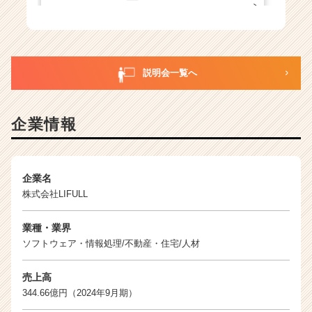
オンライン開催
受付中
8月13日(木)
12:00〜13:00
説明会一覧へ
オンライン開催
企業情報
受付中
8月14日(金)
18:00〜19:00
オンライン開催
企業名
受付中
8月17日(月)
10:30〜11:30
株式会社LIFULL
オンライン開催
業種・業界
ソフトウェア・情報処理/不動産・住宅/人材
受付中
8月17日(月)
18:00〜19:00
売上高
オンライン開催
344.66億円（2024年9月期）