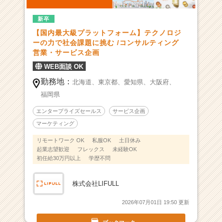
力
新卒
で
社
【国内最大級プラットフォーム】テクノロジ
会
ーの力で社会課題に挑む /コンサルティング
課
営業・サービス企画
題
WEB面談 OK
解
勤務地：
決
北海道、
東京都、
愛知県、
大阪府、
に
福岡県
挑
エンタープライズセールス
サービス企画
む！
（東
マーケティング
証
リモートワーク OK
私服OK
土日休み
プ
起業志望歓迎
フレックス
未経験OK
ラ
初任給30万円以上
学歴不問
イ
ム
株式会社LIFULL
上
場）
2026年07月01日 19:50 更新
|
ベ