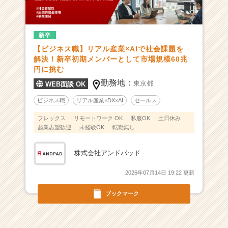
6
万
社
6
新卒
9
【ビジネス職】リアル産業×AIで社会課題を
万
解決！新卒初期メンバーとして市場規模60兆
人
円に挑む
が
勤務地：
東京都
WEB面談 OK
利
用！
ビジネス職
リアル産業×DX×AI
セールス
8
フレックス
リモートワーク OK
私服OK
土日休み
連
起業志望歓迎
未経験OK
転勤無し
続
シ
ェ
株式会社アンドパッド
ア
2026年07月14日 19:22 更新
N
o.
ブックマーク
1
企
業】
経