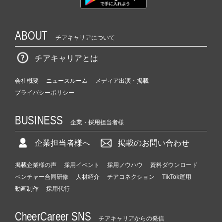
団
|
ベ
ABOUT
ン
チアキャリアについて
チ
チアキャリアとは
ャ
ー・
成
会社概要
ニュースルーム
メディア出演・掲載
長
プライバシーポリシー
企
業
BUSINESS
か
企業・採用担当者様
ら
ス
企業担当者様へ
掲載のお問い合わせ
カ
ウ
掲載企業様の声
採用イベント
採用ノウハウ
資料ダウンロード
ト
ベンチャー合同研修
人材紹介
チアコネクション
TikTok運用
が
動画制作
採用代行
届
く
CheerCareer SNS
就
チアキャリアからの発信