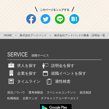
営
か
このページをシェアする
ら
現
場
ま
で
HOME
＞
株式会社アンドパッド
＞
株式会社アンドパッドの募集・説明会一覧
支
援
す
SERVICE
就職サービス
る
プ
求人を探す
説明会を探す
ロ
フ
企業を探す
就職イベントを探す
ェ
ッ
タイムライン
適性検査
シ
ョ
就活ノウハウ
選考体験談
スペシャルコンテンツ
就活相談
ナ
転職相談
企業マンガ
チアキャリアユーザーガイド
ル
集