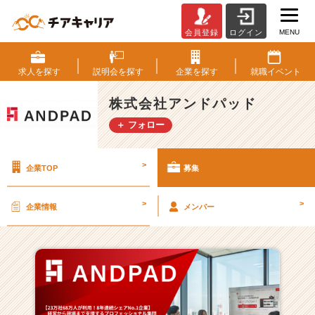
MENU
会員登録
ログイン
株
式
会
求人を
探す
説明会を
探す
企業を
探す
就職
イベント
社
ア
株式会社アンドパッド
ン
＋ フォロー
ド
パ
ッ
>
企業TOP
募集
ド
の
採
>
>
企業情報
メンバー
用/
求
人
一
覧
-
【2