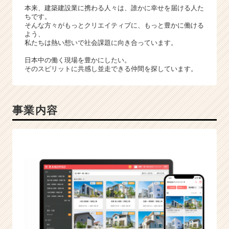
イ
本来、建築建設業に携わる人々は、誰かに幸せを届ける人た
ト
ちです。
チ
そんな方々がもっとクリエイティブに、もっと豊かに働ける
よう、
ア
私たちは熱い想いで社会課題に向き合っています。
キ
ャ
日本中の働く現場を豊かにしたい。
リ
そのスピリットに共感し並走できる仲間を探しています。
ア
（C
h
事業内容
e
e
r
C
a
r
e
e
r）