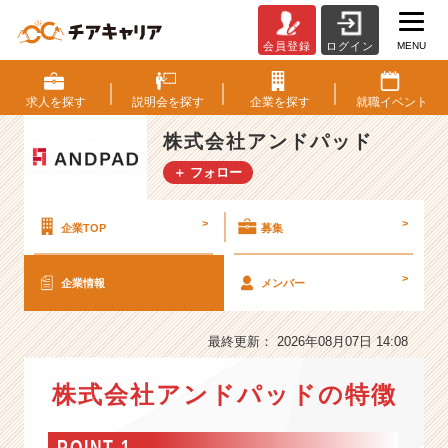
MENU
会員登録
ログイン
株
式
会
求人を
探す
説明会を
探す
企業を
探す
就職
イベント
社
ア
株式会社アンドパッド
ン
＋ フォロー
ド
パ
ッ
>
>
企業TOP
募集
ド
の
>
企業情報
メンバー
会
社
情
最終更新： 2026年08月07日 14:08
報
-
株式会社アンドパッドの特徴
【2
6
万
POINT 1