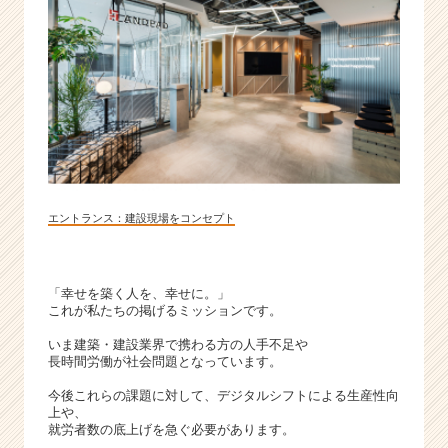
ベ
ン
チ
ャ
ー・
成
長
企
業
か
エントランス：建設現場をコンセプト
ら
ス
カ
ウ
「幸せを築く人を、幸せに。」
ト
これが私たちの掲げるミッションです。
が
いま建築・建設業界で携わる方の人手不足や
届
長時間労働が社会問題となっています。
く
就
今後これらの課題に対して、デジタルシフトによる生産性向
活
上や、
就労者数の底上げを急ぐ必要があります。
サ