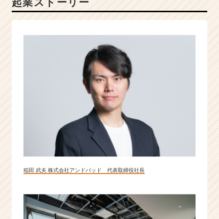
起業ストーリー
ら
現
場
ま
で
支
援
す
る
プ
ロ
フ
ェ
ッ
シ
ョ
稲田 武夫 株式会社アンドパッド 代表取締役社長
ナ
ル
集
団
|