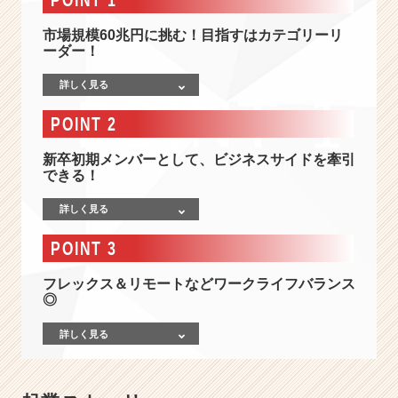
社
6
市場規模60兆円に挑む！目指すはカテゴリーリ
9
ーダー！
万
人
詳しく見る
が
利
POINT 2
用！
8
新卒初期メンバーとして、ビジネスサイドを牽引
連
できる！
続
シ
詳しく見る
ェ
POINT 3
ア
N
フレックス＆リモートなどワークライフバランス
o.
◎
1
企
詳しく見る
業】
経
営
か